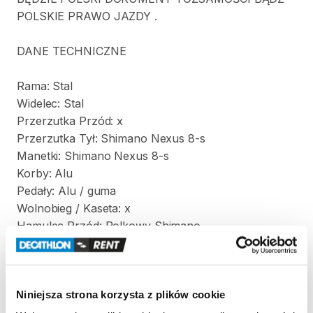
POLSKIE
PRAWO
JAZDY
.
DANE
TECHNICZNE
Rama:
Stal
Widelec:
Stal
Przerzutka
Przód:
x
Przerzutka
Tył:
Shimano
Nexus
8-s
Manetki:
Shimano
Nexus
8-s
Korby:
Alu
Pedały:
Alu
​/​
guma
Wolnobieg
​/​
Kaseta:
x
Hamulec
Przód:
Rolkowy
Shimano
Hamulec
Tył:
Shimano
Nexus
8-s
Dźwignie
Hamulca:
Promax
BL-82
Piasta
Przód:
Shimano
Niniejsza strona korzysta z plików cookie
Piasta
Tył:
Shimano
Nexus
8-s
Obręcze:
Alu
Wzmacniane