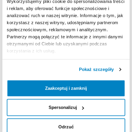
Wykorzystujemy pliki cookie do spersonalizowania treści
Opony:
700x35C
Schwalbe
Delta
Cruiser
i reklam, aby oferować funkcje społecznościowe i
Rozmiar
Koła:
28"
analizować ruch w naszej witrynie. Informacje o tym, jak
Kierownica:
Alu
korzystasz z naszej witryny, udostępniamy partnerom
Wspornik
Kierownicy:
Alu
społecznościowym, reklamowym i analitycznym.
Chwyty:
Gumowe
Partnerzy mogą połączyć te informacje z innymi danymi
Siodło:
Brooks
otrzymanymi od Ciebie lub uzyskanymi podczas
korzystania z ich usług.
Wspornik
Siodła:
Alu
Oświetlenie
Przód:
x
Oświetlenie
Tył:
x
Pokaż szczegóły
Bagażnik:
x
Błotniki:
Stalowe
Podpórka:
Alu
Zaakceptuj i zamknij
Rozmiary
Ram:
20
​,​
5"
-
58cm
.
Ilość
Biegów:
8
Spersonalizuj
Waga:
19
kg
Odrzuć
Zasady wypożyczenia