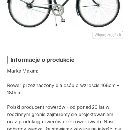
Więcej zdjęć
(
1
)
Informacje o produkcie
Marka
Maxim:
Rower
przeznaczony
dla
osób
o
wzroście
168cm
-
180cm
Polski
producent
rowerów
-
od
ponad
20
lat
w
rodzinnym
gronie
zajmujemy
się
projektowaniem
oraz
produkcją
rowerów
i
kół
rowerowych.
Nasi
odbiorcy
wiedzą
​,​
że
stawiamy
zawsze
na
jakość
​,​
nie