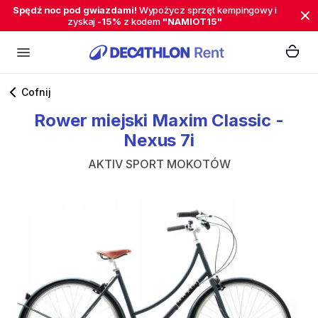
Spędź noc pod gwiazdami!
Wypożycz sprzęt kempingowy i
zyskaj
-15%
z kodem
"NAMIOT15"
Cofnij
Rower
miejski
Maxim
Classic
-
Nexus
7i
AKTIV SPORT MOKOTÓW