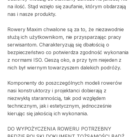
na
ilość.
Stąd
wzięło
się
zaufanie
​,​
którym
obdarzają
nas
i
nasze
produkty.
Rowery
Maxim
chwalone
są
za
to
​,​
że
niezawodnie
służą
ich
użytkownikom
​,​
nie
przysparzając
pracy
serwisantom.
Charakteryzują
się
dbałością
o
bezpieczeństwo
co
potwierdza
zgodność
wykonania
z
normami
ISO.
Cieszą
oko
​,​
a
przy
tym
niejeden
z
nich
był
wiernym
towarzyszem
dalekich
podróży.
Komponenty
do
poszczególnych
modeli
rowerów
nasi
konstruktorzy
i
projektanci
dobierają
z
niezwykłą
starannością
​,​
tak
pod
względem
technicznym
​,​
jak
i
estetycznym
​,​
jednocześnie
kierując
się
jakością
ich
wykonania.
DO
WYPOŻYCZENIA
ROWERU
POTRZEBNY
BĘDZIE
POLSKI
DOKUMENT
TOŻSAMOŚCI
BĄDŹ