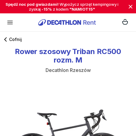
Spędź noc pod gwiazdami!
Wypożycz sprzęt kempingowy i
zyskaj
-15%
z kodem
"NAMIOT15"
Cofnij
Rower
szosowy
Triban
RC500
rozm.
M
Decathlon Rzeszów