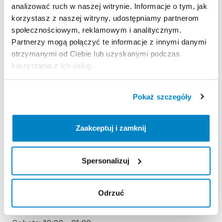
analizować ruch w naszej witrynie. Informacje o tym, jak
REGULAMIN
korzystasz z naszej witryny, udostępniamy partnerom
społecznościowym, reklamowym i analitycznym.
Regulamin wypożyczalni
Partnerzy mogą połączyć te informacje z innymi danymi
otrzymanymi od Ciebie lub uzyskanymi podczas
korzystania z ich usług.
KAUCJA
Nie pobieramy kaucji za wypożyczenie tego
Pokaż szczegóły
produktu
Zaakceptuj i zamknij
ODBIÓR I ZWROT SPRZĘTU
Poniedziałek: 10:00 - 21:00
Spersonalizuj
Wtorek: 10:00 - 21:00
Środa: 10:00 - 21:00
Odrzuć
Czwartek: 10:00 - 21:00
Piątek: 10:00 - 21:00