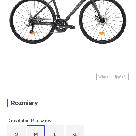
Więcej zdjęć
(
2
)
Rozmiary
Decathlon Rzeszów
S
M
L
XL