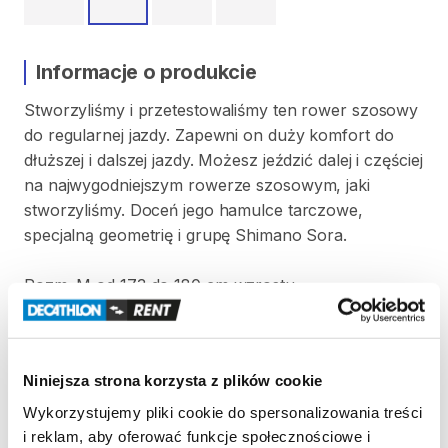
Informacje o produkcie
Stworzyliśmy
i
przetestowaliśmy
ten
rower
szosowy
do
regularnej
jazdy.
Zapewni
on
duży
komfort
do
dłuższej
i
dalszej
jazdy.
Możesz
jeździć
dalej
i
częściej
na
najwygodniejszym
rowerze
szosowym
​,​
jaki
stworzyliśmy.
Doceń
jego
hamulce
tarczowe
​,​
specjalną
geometrię
i
grupę
Shimano
Sora.
Rozm.
M
od
173
do
180
cm
wzrostu
Opony
700x28
Strona produktu w sklepie
Niniejsza strona korzysta z plików cookie
Wykorzystujemy pliki cookie do spersonalizowania treści
Zasady wypożyczenia
i reklam, aby oferować funkcje społecznościowe i