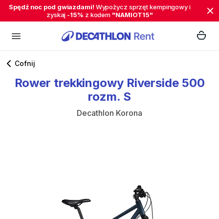
Spędź noc pod gwiazdami!
Wypożycz sprzęt kempingowy i
zyskaj
-15%
z kodem
"NAMIOT15"
Cofnij
Rower
trekkingowy
Riverside
500
rozm.
S
Decathlon Korona