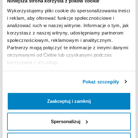
Niniejsza strona korzysta z plików cookie
Strona produktu w sklepie
Wykorzystujemy pliki cookie do spersonalizowania treści
i reklam, aby oferować funkcje społecznościowe i
analizować ruch w naszej witrynie. Informacje o tym, jak
Zasady wypożyczenia
korzystasz z naszej witryny, udostępniamy partnerom
społecznościowym, reklamowym i analitycznym.
REGULAMIN
Partnerzy mogą połączyć te informacje z innymi danymi
otrzymanymi od Ciebie lub uzyskanymi podczas
Regulamin wypożyczalni
korzystania z ich usług.
Pokaż szczegóły
KAUCJA
Nie pobieramy kaucji za wypożyczenie tego
Zaakceptuj i zamknij
produktu
Spersonalizuj
ODBIÓR I ZWROT SPRZĘTU
Poniedziałek: 9:00 - 20:00