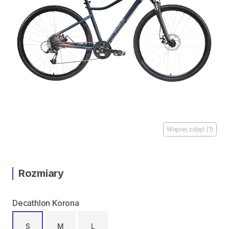
Więcej zdjęć
(
1
)
Rozmiary
Decathlon Korona
S
M
L