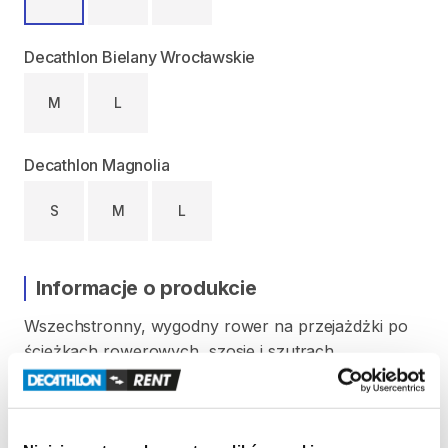
Decathlon Bielany Wrocławskie
M
L
Decathlon Magnolia
S
M
L
Informacje o produkcie
Wszechstronny​
​,​
wygodny
rower
na
przejażdżki
po
ścieżkach
rowerowych​
​,​
szosie
i
szutrach.
Rozm.
S
od
150
cm
do
165
cm
wzrostu
Waga
w
rozm.
S:
14
kg