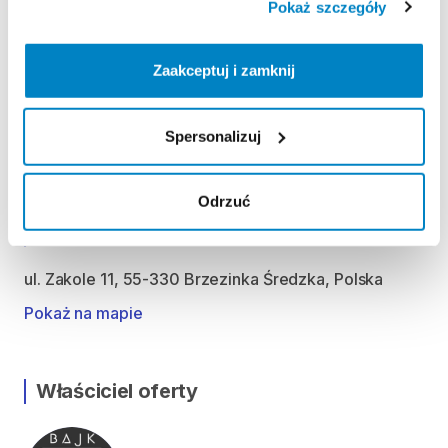
Pokaż szczegóły
Każdorazowo do ustalenia z wynajmującym (duża
Zaakceptuj i zamknij
elastyczność tj. wczesne godziny poranne, późne
godziny wieczorne oraz możliwość dowozu na
terenie Wrocławia za dodatkową opłatą). Odbiór w
Spersonalizuj
weekendy, święta po wcześniejszym uzgodnieniu.
Telefon kontaktowy: 787-390-249
Odrzuć
Lokalizacja
ul. Zakole 11, 55-330 Brzezinka Średzka, Polska
Pokaż na mapie
Właściciel oferty