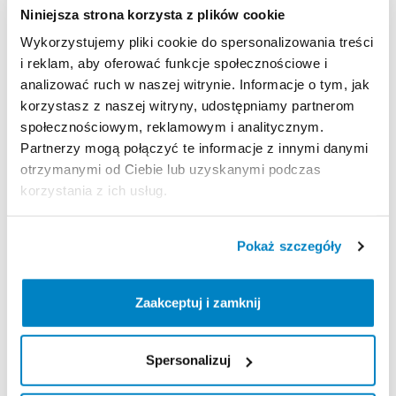
bagażniku.
Dzięki
obrotowemu
systemowi
montażu
Niniejsza strona korzysta z plików cookie
QL2.1
jest
kompatybilny
z
prawie
każdym
Wykorzystujemy pliki cookie do spersonalizowania treści
bagażnikiem
rowerowym.
Wyposażone
są
w
duże
i reklam, aby oferować funkcje społecznościowe i
odblaski
3M
Scotchlite
i
mogą
być
noszone
jako
analizować ruch w naszej witrynie. Informacje o tym, jak
torba
na
ramię
(odpinany
pasek
na
ramię).
korzystasz z naszej witryny, udostępniamy partnerom
społecznościowym, reklamowym i analitycznym.
Partnerzy mogą połączyć te informacje z innymi danymi
Zasady wypożyczenia
otrzymanymi od Ciebie lub uzyskanymi podczas
korzystania z ich usług.
REGULAMIN
Ten sprzęt sportowy wypożyczany jest przez
Pokaż szczegóły
wypożyczalnię partnerską. Zapoznaj się z jej
regulaminem wypożyczeń.
Zaakceptuj i zamknij
Regulamin wypożyczalni
Spersonalizuj
KAUCJA