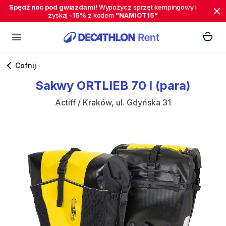
Spędź noc pod gwiazdami!
Wypożycz sprzęt kempingowy i
zyskaj
-15%
z kodem
"NAMIOT15"
Cofnij
Sakwy
ORTLIEB
70
l
(para)
Actiff / Kraków, ul. Gdyńska 31