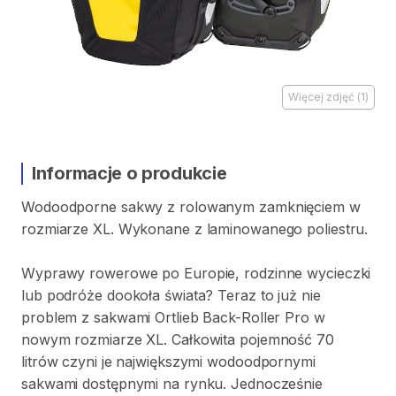
Więcej zdjęć
(
1
)
Informacje o produkcie
Wodoodporne
sakwy
z
rolowanym
zamknięciem
w
rozmiarze
XL.
Wykonane
z
laminowanego
poliestru.
Wyprawy
rowerowe
po
Europie
​,​
rodzinne
wycieczki
lub
podróże
dookoła
świata?
Teraz
to
już
nie
problem
z
sakwami
Ortlieb
Back-Roller
Pro
w
nowym
rozmiarze
XL.
Całkowita
pojemność
70
litrów
czyni
je
największymi
wodoodpornymi
sakwami
dostępnymi
na
rynku.
Jednocześnie