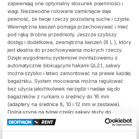
zapewniają
one
optymalny
stosunek
pojemności
i
wagi.
Niezawodne
rolowane
zamknięcie
daje
pewność
​,​
że
​​twoje
rzeczy
pozostaną
suche
i
czyste.
Wewnętrzna
kieszeń
pomaga
przechowywać
i
mieć
pod
ręką
drobne
przedmioty.
Jeszcze
szybszy
dostęp
i
dodatkowa
​,​
zewnętrzna
kieszeń
(8
L
)
​,​
który
jest
idealna
do
przechowywania
mokrych
rzeczy.
Dzięki
wygodnemu
systemowi
montażowemu
z
automatycznie
blokującymi
hakami
QL2.1
​,​
sakwy
można
szybko
i
łatwo
zamontować
na
prawie
każdej
bagażniku.
System
mocowania
można
regulować
bez
użycia
jakichkolwiek
narzędzi
i
nadaje
się
do
bagażników
z
rurkami
o
średnicy
do
16
mm
(adaptery
na
średnice
8
​,​
10
i
12
mm
w
zestawie).
Dolna
szyna
na
tylnej
części
sakwy
służy
do
dodatkowego
zamocowania
bagażu
i
jest
wykonana
z
dwuskładnikowej
syntetycznej
mieszanki
odpornej
na
zarysowania
co
znacznie
redukuje
otarcia
na