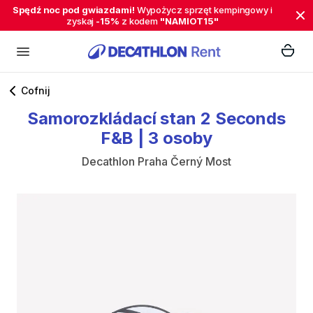
Spędź noc pod gwiazdami!
Wypożycz sprzęt kempingowy i
zyskaj
-15%
z kodem
"NAMIOT15"
Cofnij
Samorozkládací
stan
2
Seconds
F&B
|
3
osoby
Decathlon Praha Černý Most