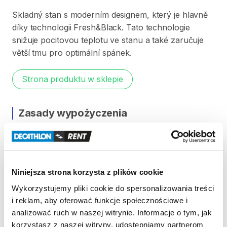
Skladný
stan
s
moderním
designem
​,​
který
je
hlavně
díky
technologii
Fresh&Black.
Tato
technologie
snižuje
pocitovou
teplotu
ve
stanu
a
také
zaručuje
větší
tmu
pro
optimální
spánek.
Strona produktu w sklepie
Zasady wypożyczenia
REGULAMIN
Regulamin wypożyczalni
Niniejsza strona korzysta z plików cookie
Wykorzystujemy pliki cookie do spersonalizowania treści
KAUCJA
i reklam, aby oferować funkcje społecznościowe i
analizować ruch w naszej witrynie. Informacje o tym, jak
Pro vypůjčení produktu není vyžadována vratná či
korzystasz z naszej witryny, udostępniamy partnerom