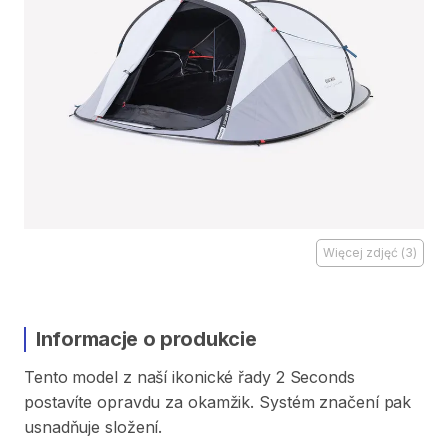
Więcej zdjęć
(
3
)
Informacje o produkcie
Tento
model
z
naší
ikonické
řady
2
Seconds
postavíte
opravdu
za
okamžik.
Systém
značení
pak
usnadňuje
složení.