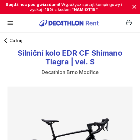
Spędź noc pod gwiazdami!
Wypożycz sprzęt kempingowy i
zyskaj
-15%
z kodem
"NAMIOT15"
Cofnij
Silniční
kolo
EDR
CF
Shimano
Tiagra
|
vel.
S
Decathlon Brno Modřice