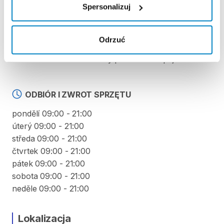
Spersonalizuj
výpůjčky počínaje 4. dnem půjčení. Každý další den
výpůjčky je cena snížena o 10 % z ceny předchozího
dne. To znamená, že za 4. den výpůjčky zaplatíte 90
Odrzuć
% z denní sazby, 5. den 81 % a stejným způsobem
až do minima 40 % z ceny prvního dne půjčení.
ODBIÓR I ZWROT SPRZĘTU
pondělí 09:00 - 21:00
úterý 09:00 - 21:00
středa 09:00 - 21:00
čtvrtek 09:00 - 21:00
pátek 09:00 - 21:00
sobota 09:00 - 21:00
neděle 09:00 - 21:00
Lokalizacja