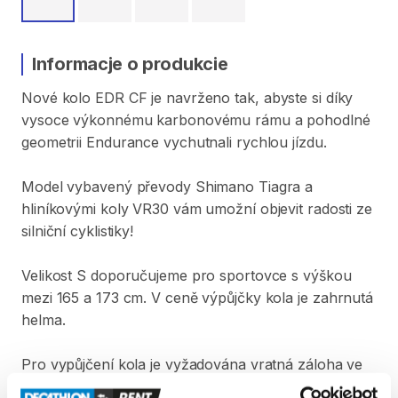
Informacje o produkcie
Nové
kolo
EDR
CF
je
navrženo
tak
​,​
abyste
si
díky
vysoce
výkonnému
karbonovému
rámu
a
pohodlné
geometrii
Endurance
vychutnali
rychlou
jízdu.
Model
vybavený
převody
Shimano
Tiagra
a
hliníkovými
koly
VR30
vám
umožní
objevit
radosti
ze
silniční
cyklistiky!
Velikost
S
doporučujeme
pro
sportovce
s
výškou
mezi
165
a
173
cm.
V
ceně
výpůjčky
kola
je
zahrnutá
helma.
Pro
vypůjčení
kola
je
vyžadována
vratná
záloha
ve
výši
5
000
Kč.