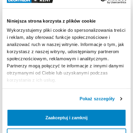
Strona produktu w sklepie
Niniejsza strona korzysta z plików cookie
Wykorzystujemy pliki cookie do spersonalizowania treści
Zasady wypożyczenia
i reklam, aby oferować funkcje społecznościowe i
analizować ruch w naszej witrynie. Informacje o tym, jak
REGULAMIN
korzystasz z naszej witryny, udostępniamy partnerom
społecznościowym, reklamowym i analitycznym.
Regulamin wypożyczalni
Partnerzy mogą połączyć te informacje z innymi danymi
otrzymanymi od Ciebie lub uzyskanymi podczas
korzystania z ich usług.
KAUCJA
Pro vypůjčení produktu je vyžadována vratná záloha
Pokaż szczegóły
ve výši 5 000 Kč. Záloha se skládá platbou hotovostí
nebo kartou při předání produktu. Po vrácení
produktu je záloha vrácena v plné výši. Za vypůjčení
Zaakceptuj i zamknij
zaplatíte předem online platební kartou. Sleva je
automaticky vypočítána a odečtena za každý den