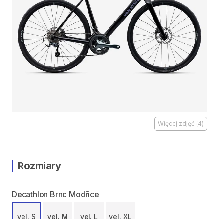
Więcej zdjęć
(
4
)
Rozmiary
Decathlon Brno Modřice
vel. S
vel. M
vel. L
vel. XL