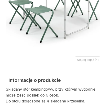
Więcej zdjęć
(
4
)
Informacje o produkcie
Składany
stół
kempingowy
​,​
przy
którym
wygodnie
może
zjeść
posiłek
do
6
osób.
Do
stołu
dołączone
są
4
składane
krzesełka.