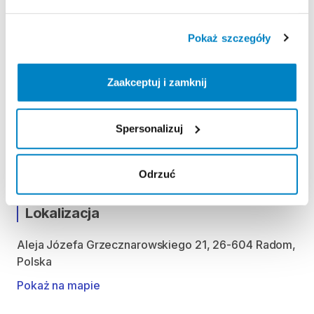
Poniedziałek: 9:00 - 21:00
Wtorek: 9:00 - 21:00
Pokaż szczegóły
Środa: 9:00 - 21:00
Czwartek: 9:00 - 21:00
Zaakceptuj i zamknij
Piątek: 9:00 - 21:00
Sobota: 9:00 - 21:00
Niedziela handlowa: 9:00 - 20:00
Spersonalizuj
Możliwość odbioru i zwrotu produktu w godzinach
otwarcia sklepu.
Odrzuć
Lokalizacja
Aleja Józefa Grzecznarowskiego 21, 26-604 Radom,
Polska
Pokaż na mapie