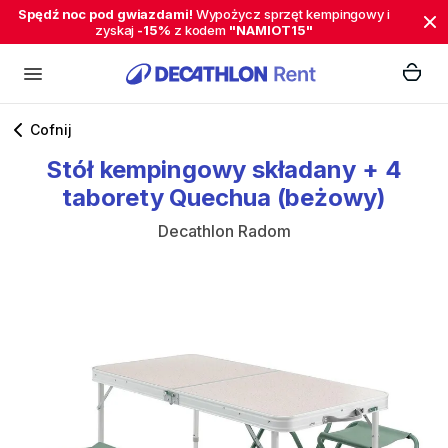
Spędź noc pod gwiazdami!
Wypożycz sprzęt kempingowy i
zyskaj
-15%
z kodem
"NAMIOT15"
Cofnij
Stół
kempingowy
składany
+
4
taborety
Quechua
(beżowy)
Decathlon Radom