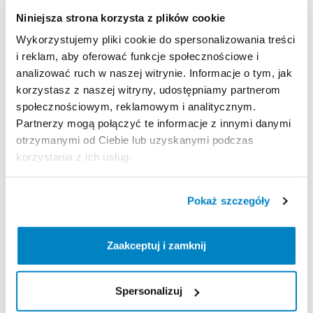
állítsd
Niniejsza strona korzysta z plików cookie
Szétszerelés
Wykorzystujemy pliki cookie do spersonalizowania treści
Az
evező
szétszereléséhez
nyomd
meg
az
evező
i reklam, aby oferować funkcje społecznościowe i
analizować ruch w naszej witrynie. Informacje o tym, jak
hátulján
elhelyezett
gombot
és
húzd
meg
az
evező
korzystasz z naszej witryny, udostępniamy partnerom
mindkét
felét!
społecznościowym, reklamowym i analitycznym.
A
szétszerelt
evező
a
SUP
táskában
vagy
a
Partnerzy mogą połączyć te informacje z innymi danymi
gépjármű
csomagtartójában
minden
nehézség
nélkül
otrzymanymi od Ciebie lub uzyskanymi podczas
elhelyezhető.
korzystania z ich usług.
A
szétszerelt
evező
mérete:
89
cm.
Pokaż szczegóły
Strona produktu w sklepie
Zaakceptuj i zamknij
Zasady wypożyczenia
Spersonalizuj
REGULAMIN