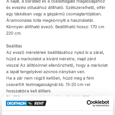
A
saját
​,​
a
barátaid
és
a
családtagjaid
magasságához
és
evezési
stílusához
állítható.
Szétszerelhető
​,​
elfér
egy
táskában
vagy
a
gépjármű
csomagtartójában.
Áramvonalas
tolla
megkönnyíti
a
használatát.
Könnyen
állítható
evező.
Beállítható
hossz:
170
cm
220
cm.
Beállítás
Az
evező
méretének
beállításához
nyisd
ki
a
zárat
​,​
húzd
a
markolatot
a
kívánt
méretre
​,​
majd
zárd
vissza!
Az
állítósínnel
ellenőrizhető
​,​
hogy
a
markolat
a
lapát
tengelyével
azonos
irányban
van.
Ha
a
zár
nem
rögzít
kellően
​,​
húzd
meg
a
fém
csavart!A
testmagasságnál
kb.
15-20
cm-rel
hosszabbra
kell
állítani.
Pl.:
190
cm-es
testmagasság
mellett
kb.
210
cm-re
állítsd
Pl.:
150
cm-es
testmagasság
mellett
kb.
170
cm-re