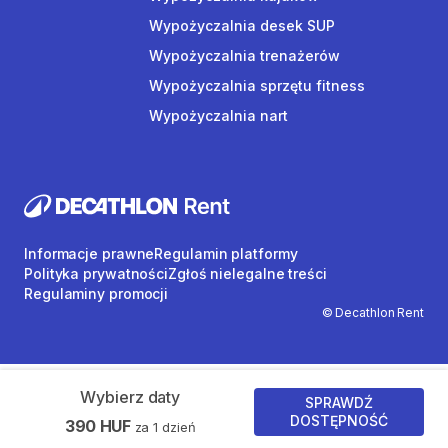
Wypożyczalnia desek SUP
Wypożyczalnia trenażerów
Wypożyczalnia sprzętu fitness
Wypożyczalnia nart
Informacje prawne
Regulamin platformy
Polityka prywatności
Zgłoś nielegalne treści
Regulaminy promocji
© Decathlon Rent
Wybierz daty
SPRAWDŹ
DOSTĘPNOŚĆ
390 HUF
za 1 dzień