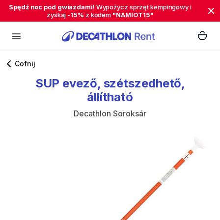
Spędź noc pod gwiazdami!
Wypożycz sprzęt kempingowy i
zyskaj
-15%
z kodem
"NAMIOT15"
Cofnij
SUP
evező
​,​
szétszedhető
​,​
állítható
Decathlon Soroksár