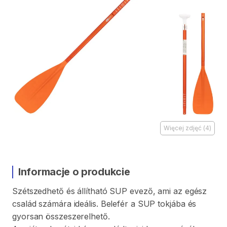
Więcej zdjęć
(
4
)
Informacje o produkcie
Szétszedhető
és
állítható
SUP
evező
​,​
ami
az
egész
család
számára
ideális.
Belefér
a
SUP
tokjába
és
gyorsan
összeszerelhető.