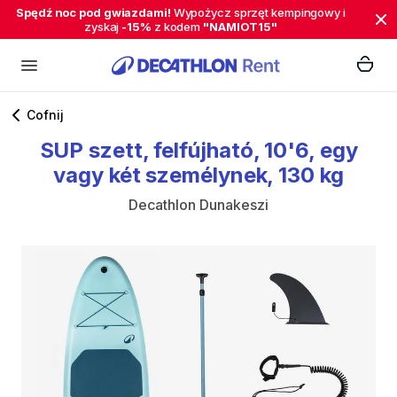
Spędź noc pod gwiazdami!
Wypożycz sprzęt kempingowy i
zyskaj
-15%
z kodem
"NAMIOT15"
Cofnij
SUP
szett
​,​
felfújható
​,​
10'6
​,​
egy
vagy
két
személynek
​,​
130
kg
Decathlon Dunakeszi