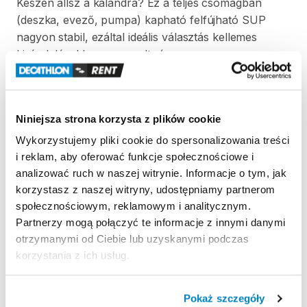
Készen
állsz
a
kalandra?
Ez
a
teljes
csomagban
(deszka
​,​
evező
​,​
pumpa)
kapható
felfújható
SUP
nagyon
stabil
​,​
ezáltal
ideális
választás
kellemes
kirándulásokhoz
​,​
nyugodt
vízen.
Strona produktu w sklepie
Niniejsza strona korzysta z plików cookie
Wykorzystujemy pliki cookie do spersonalizowania treści
Zasady wypożyczenia
i reklam, aby oferować funkcje społecznościowe i
analizować ruch w naszej witrynie. Informacje o tym, jak
REGULAMIN
korzystasz z naszej witryny, udostępniamy partnerom
społecznościowym, reklamowym i analitycznym.
Regulamin wypożyczalni
Partnerzy mogą połączyć te informacje z innymi danymi
otrzymanymi od Ciebie lub uzyskanymi podczas
korzystania z ich usług.
ODBIÓR I ZWROT SPRZĘTU
Hétfő 09:00 - 19:00
Pokaż szczegóły