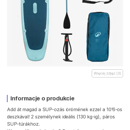
Więcej zdjęć
(
3
)
Informacje o produkcie
Add
át
magad
a
SUP-ozás
örömének
ezzel
a
10’6-os
deszkával!
2
személynek
ideális
(130
kg-ig)
​,​
páros
SUP-túrákhoz.