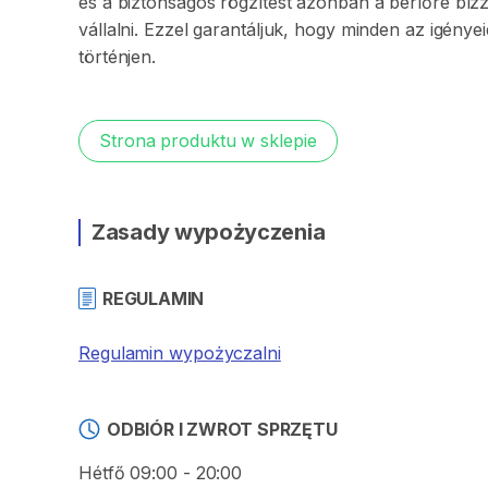
és
a
biztonságos
rögzítést
azonban
a
bérlőre
bíz
vállalni.
Ezzel
garantáljuk
​,​
hogy
minden
az
igénye
történjen.
Strona produktu w sklepie
Zasady wypożyczenia
REGULAMIN
Regulamin wypożyczalni
ODBIÓR I ZWROT SPRZĘTU
Hétfő 09:00 - 20:00