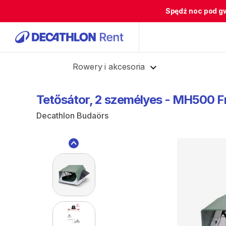
Spędź noc pod g
Cofnij
Rowery i akcesoria
Tetősátor
​,​
2
személyes
-
MH500
F
Decathlon Budaörs