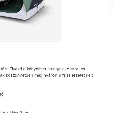
tóra.Élvezd
a
kényelmet
a
nagy
lakótérrel
és
nak
köszönhetően
még
nyáron
is
friss
érzetet
kelt.
tó