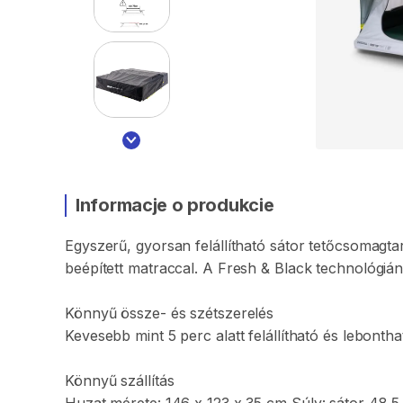
Informacje o produkcie
Egyszerű
​,​
gyorsan
felállítható
sátor
tetőcsomagtar
beépített
matraccal.
A
Fresh
&
Black
technológiá
Könnyű
össze-
és
szétszerelés
Kevesebb
mint
5
perc
alatt
felállítható
és
lebontha
Könnyű
szállítás