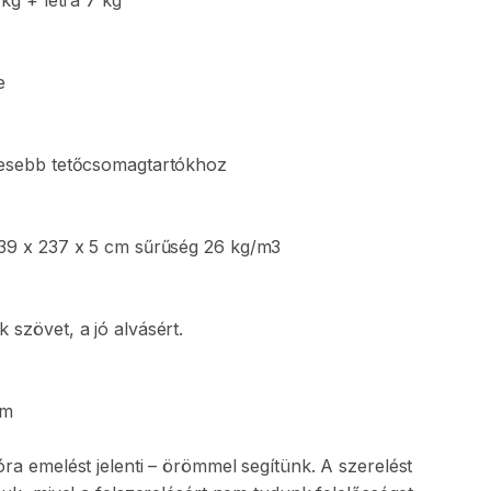
kg
+
létra
7
kg
e
lesebb
tetőcsomagtartókhoz
39
x
237
x
5
cm
sűrűség
26
kg
​/​
m3
k
szövet
​,​
a
jó
alvásért.
m
óra
emelést
jelenti
–
örömmel
segítünk.
A
szerelést