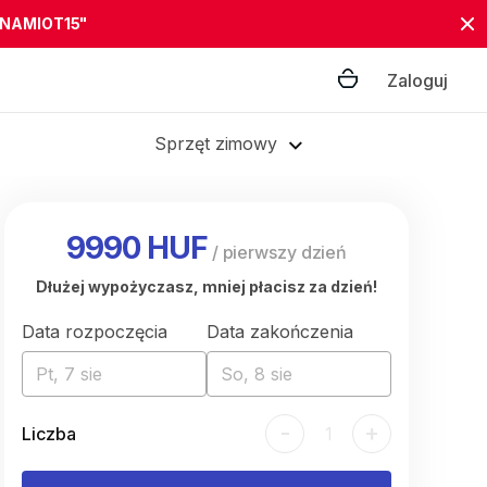
"NAMIOT15"
Zaloguj
Sprzęt zimowy
9990 HUF
/
pierwszy dzień
Dłużej wypożyczasz, mniej płacisz za dzień!
Data rozpoczęcia
Data zakończenia
Pt, 7 sie
So, 8 sie
-
+
Liczba
1