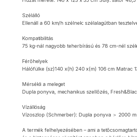
Huzat
mérete:
146
x
123
x
35
cm
Súly:
sátor
48
​,​
5
Szélálló
Ellenáll
a
60
km
​/​
h
szélnek:
szélalagútban
tesztelv
Kompatibilitás
75
kg-nál
nagyobb
teherbírású
és
78
cm-nél
szé
Férőhelyek
Hálófülke
(sz)140
x(h)
240
x(m)
106
cm
Matrac
1
Mérsékli
a
meleget
Dupla
ponyva
​,​
mechanikus
szellőzés
​,​
Fresh&Blac
Vízállóság
Vízoszlop
(Schmerber):
Dupla
ponyva
＞
2000
m
A
termék
felhelyezésében
–
ami
a
tetőcsomagtart