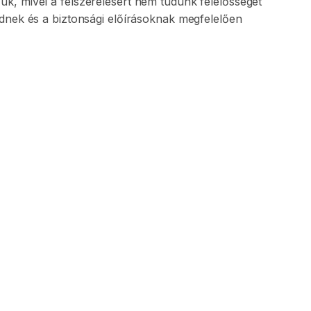
zuk
​,​
mivel
a
felszerelésért
nem
tudunk
felelősséget
idnek
és
a
biztonsági
előírásoknak
megfelelően