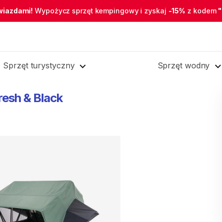
wiazdami!
Wypożycz sprzęt kempingowy i zyskaj
-15%
z kodem
Sprzęt turystyczny
Sprzęt wodny
resh
&
Black