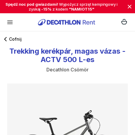
Spędź noc pod gwiazdami!
Wypożycz sprzęt kempingowy i
zyskaj
-15%
z kodem
"NAMIOT15"
Cofnij
Trekking
kerékpár
​,​
magas
vázas
-
ACTV
500
L-es
Decathlon Csömör