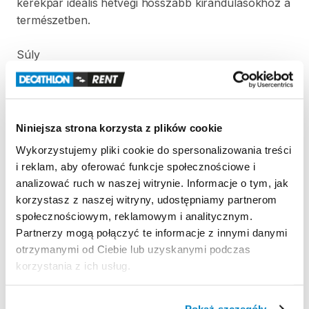
kerékpár
ideális
hétvégi
hosszabb
kirándulásokhoz
a
természetben.
Súly
13
​,​
6
kg
M-es
méretben.
Strona produktu w sklepie
Niniejsza strona korzysta z plików cookie
Wykorzystujemy pliki cookie do spersonalizowania treści
i reklam, aby oferować funkcje społecznościowe i
Zasady wypożyczenia
analizować ruch w naszej witrynie. Informacje o tym, jak
korzystasz z naszej witryny, udostępniamy partnerom
REGULAMIN
społecznościowym, reklamowym i analitycznym.
Partnerzy mogą połączyć te informacje z innymi danymi
Regulamin wypożyczalni
otrzymanymi od Ciebie lub uzyskanymi podczas
korzystania z ich usług.
ODBIÓR I ZWROT SPRZĘTU
Pokaż szczegóły