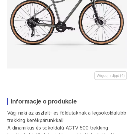
Więcej zdjęć
(
4
)
Informacje o produkcie
Vágj
neki
az
aszfalt-
és
földutaknak
a
legsokoldalúbb
trekking
kerékpárunkkal!
A
dinamikus
és
sokoldalú
ACTV
500
trekking