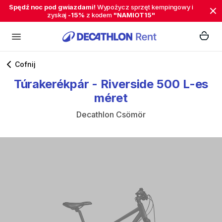
Spędź noc pod gwiazdami!
Wypożycz sprzęt kempingowy i
zyskaj
-15%
z kodem
"NAMIOT15"
Cofnij
Túrakerékpár
-
Riverside
500
L-es
méret
Decathlon Csömör