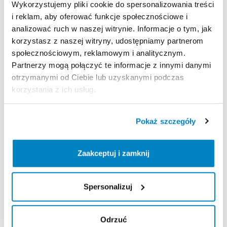
Wykorzystujemy pliki cookie do spersonalizowania treści
Ha
2
méret
határán
állsz:
Válaszd
a
kisebb
méretet
a
i reklam, aby oferować funkcje społecznościowe i
jobb
irányíthatóság
és
nagyobb
kényelem
érdekében
analizować ruch w naszej witrynie. Informacje o tym, jak
(egyenesebb
hát).
korzystasz z naszej witryny, udostępniamy partnerom
Választhatod
a
nagyobb
méretet
a
dinamikusabb
społecznościowym, reklamowym i analitycznym.
kerékpározásért
(nyújtott
testhelyzet).
Partnerzy mogą połączyć te informacje z innymi danymi
otrzymanymi od Ciebie lub uzyskanymi podczas
14
​,​
1
kg
M-es
méretben.
korzystania z ich usług.
178-190
cm
Pokaż szczegóły
Zasady wypożyczenia
Zaakceptuj i zamknij
REGULAMIN
Spersonalizuj
Regulamin wypożyczalni
Odrzuć