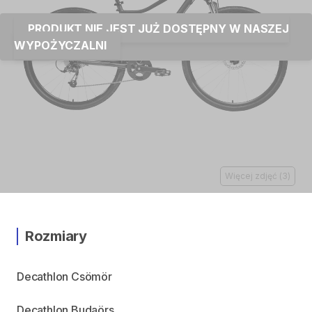
PRODUKT NIE JEST JUŻ DOSTĘPNY W NASZEJ
WYPOŻYCZALNI
Więcej zdjęć
(
3
)
Rozmiary
Decathlon Csömör
Decathlon Budaörs