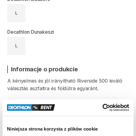
L
Decathlon Dunakeszi
L
Informacje o produkcie
A
kényelmes
és
jól
irányítható
Riverside
500
kiváló
választás
aszfaltra
és
földútra
egyaránt.
S-es
méret:
150
-
165
cm.
M-es
méret:
166
-
177
cm.
L-es
méret:
178
-
189
cm.
XL-es
méret:
190
-
201
cm.
Niniejsza strona korzysta z plików cookie