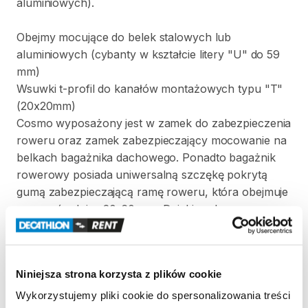
aluminiowych).
Obejmy
mocujące
do
belek
stalowych
lub
aluminiowych
(cybanty
w
kształcie
litery
"U"
do
59
mm)
Wsuwki
t-profil
do
kanałów
montażowych
typu
"T"
(20x20mm)
Cosmo
wyposażony
jest
w
zamek
do
zabezpieczenia
roweru
oraz
zamek
zabezpieczający
mocowanie
na
belkach
bagażnika
dachowego.
Ponadto
bagażnik
rowerowy
posiada
uniwersalną
szczękę
pokrytą
gumą
zabezpieczającą
ramę
roweru
​,​
która
obejmuje
ramy
o
średnicy
20-60
mm.
Dzięki
ruchomym
podporom
na
koła
​,​
uchwyt
rowerowy
można
łatwo
dostosować
do
wielu
rowerów.
Podpory
wyposażone
w
szybkie
mocowanie
kół
za
pomocą
Niniejsza strona korzysta z plików cookie
plastikowych
pasków
z
klamrą.
Maksymalna
szerokość
opony
to
3
cale.
Wykorzystujemy pliki cookie do spersonalizowania treści