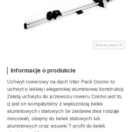
Więcej zdjęć
(
4
)
Informacje o produkcie
Uchwyt
rowerowy
na
dach
Inter
Pack
Cosmo
to
uchwyt
o
lekkiej
i
eleganckiej
aluminiowej
konstrukcji.
Zaletą
uchwytu
do
przewozu
roweru
Cosmo
jest
to
​,​
iż
jest
on
kompatybilny
z
większością
belek
aluminiowych
i
stalowych
(w
zestawie
dwa
rodzaje
mocowań
​,​
obejmy
do
belek
stalowych
lub
aluminiowych
oraz
wsuwki
T-profil
do
belek