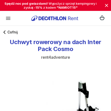
Spędź noc pod gwiazdami!
Wypożycz sprzęt kempingowy i
zyskaj
-15%
z kodem
"NAMIOT15"
Cofnij
Uchwyt
rowerowy
na
dach
Inter
Pack
Cosmo
rent4adventure