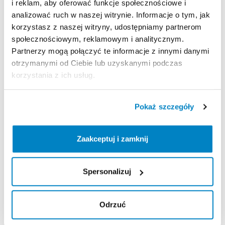
i reklam, aby oferować funkcje społecznościowe i
analizować ruch w naszej witrynie. Informacje o tym, jak
Bardzo
istotną
cechą
uchwytu
jest
to
​,​
iż
ma
on
korzystasz z naszej witryny, udostępniamy partnerom
nośność
wynoszącą
20
kg.
społecznościowym, reklamowym i analitycznym.
Partnerzy mogą połączyć te informacje z innymi danymi
Zasady wypożyczenia
otrzymanymi od Ciebie lub uzyskanymi podczas
korzystania z ich usług.
REGULAMIN
Ten sprzęt sportowy wypożyczany jest przez
Pokaż szczegóły
wypożyczalnię partnerską. Zapoznaj się z jej
regulaminem wypożyczeń.
Zaakceptuj i zamknij
Regulamin wypożyczalni
Spersonalizuj
KAUCJA
bez kaucji
Odrzuć