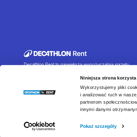
Decathlon Rent to największa wypożyczalnia sprzętu
sportowego działająca na terenie całej Polski. Oferujem
wynajem rowerów, sprzętu turystycznego, sprzętu do
Niniejsza strona korzysta
sportów wodnych i wielu innych. U nas każdy znajdzie c
Wykorzystujemy pliki cook
dla siebie.
i analizować ruch w naszej
partnerom społecznościow
innymi danymi otrzymanymi
© Decathlon Rent
Pokaż szczegóły