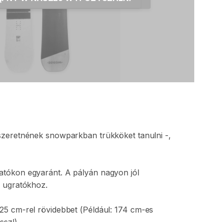
szeretnének
snowparkban
trükköket
tanulni
-
​,​
atókon
egyaránt.
A
pályán
nagyon
jól
i
ugratókhoz.
-25
cm-rel
rövidebbet
(Például:
174
cm-es