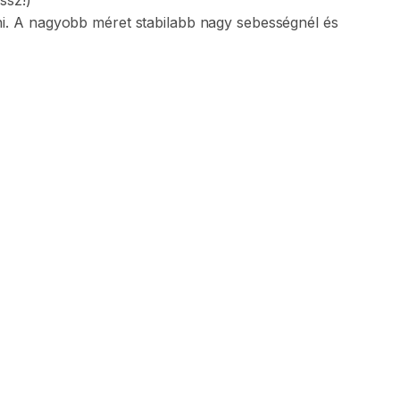
ssz!)
i.
A
nagyobb
méret
stabilabb
nagy
sebességnél
és