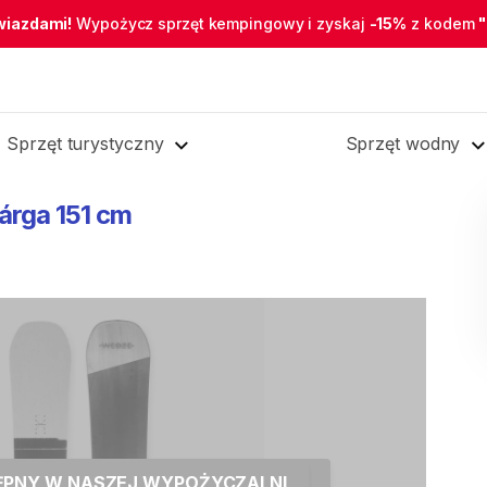
wiazdami!
Wypożycz sprzęt kempingowy i zyskaj
-15%
z kodem
Sprzęt turystyczny
Sprzęt wodny
árga
151
cm
TĘPNY W NASZEJ WYPOŻYCZALNI