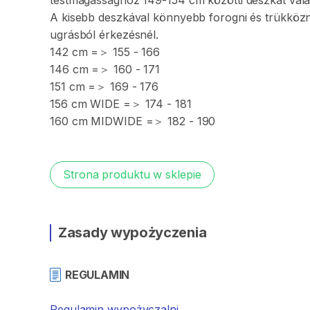
testmagassághoz
149-154
cm
közötti
deszkát
vála
A
kisebb
deszkával
könnyebb
forogni
és
trükközn
ugrásból
érkezésnél.
142
cm
=＞
155
-
166
146
cm
=＞
160
-
171
151
cm
=＞
169
-
176
156
cm
WIDE
=＞
174
-
181
160
cm
MIDWIDE
=＞
182
-
190
Strona produktu w sklepie
Zasady wypożyczenia
REGULAMIN
Regulamin wypożyczalni