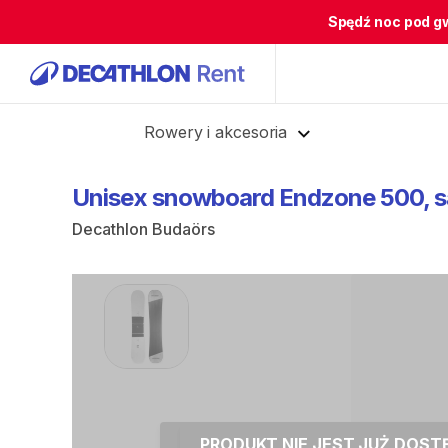
Spędź noc pod g
Cofnij
Rowery i akcesoria
Unisex
snowboard
Endzone
500
​,​
s
Decathlon Budaörs
PRODUKT NIE JEST JUŻ DOS