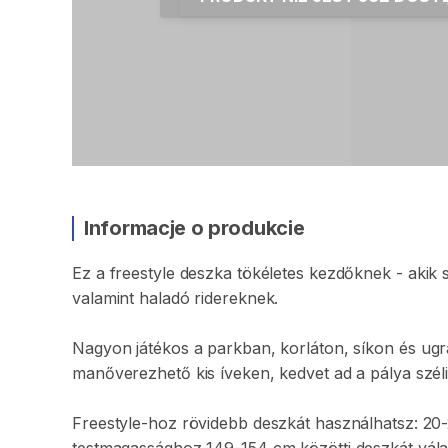
Informacje o produkcie
Ez
a
freestyle
deszka
tökéletes
kezdőknek
-
akik
valamint
haladó
ridereknek.
Nagyon
játékos
a
parkban
​,​
korláton
​,​
síkon
és
ugr
manőverezhető
kis
íveken
​,​
kedvet
ad
a
pálya
szél
Freestyle-hoz
rövidebb
deszkát
használhatsz:
20