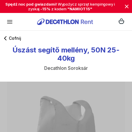
Spędź noc pod gwiazdami!
Wypożycz sprzęt kempingowy i
zyskaj
-15%
z kodem
"NAMIOT15"
Cofnij
Úszást
segítő
mellény
​,​
50N
25-
40kg
Decathlon Soroksár