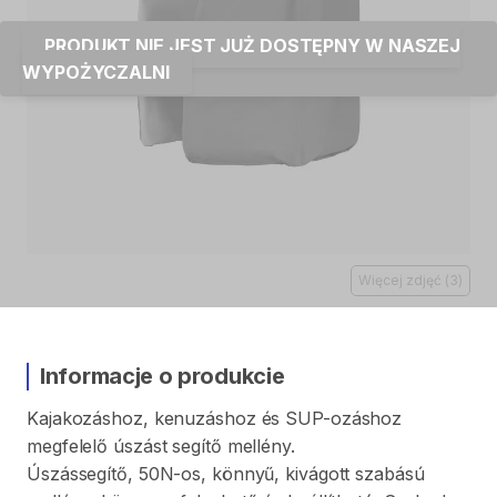
PRODUKT NIE JEST JUŻ DOSTĘPNY W NASZEJ
WYPOŻYCZALNI
Więcej zdjęć
(
3
)
Informacje o produkcie
Kajakozáshoz
​,​
kenuzáshoz
és
SUP-ozáshoz
megfelelő
úszást
segítő
mellény.
Úszássegítő
​,​
50N-os
​,​
könnyű
​,​
kivágott
szabású