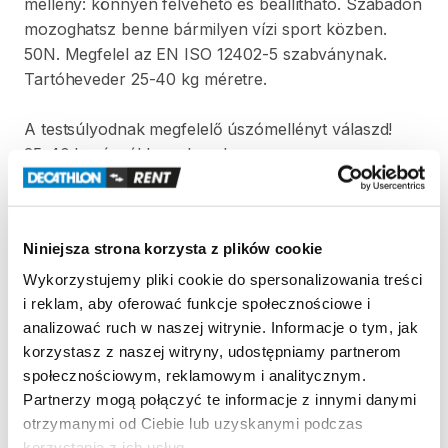
mellény:
könnyen
felvehető
és
beállítható.
Szabadon
mozoghatsz
benne
bármilyen
vízi
sport
közben.
50N.
Megfelel
az
EN
ISO
12402-5
szabványnak.
Tartóheveder
25-40
kg
méretre.
A
testsúlyodnak
megfelelő
úszómellényt
válaszd!
25-40
kg:
ágyékhevederrel
40-60
kg
60-80
kg
80＜
kg
Niniejsza strona korzysta z plików cookie
Wykorzystujemy pliki cookie do spersonalizowania treści
i reklam, aby oferować funkcje społecznościowe i
Strona produktu w sklepie
analizować ruch w naszej witrynie. Informacje o tym, jak
korzystasz z naszej witryny, udostępniamy partnerom
Zasady wypożyczenia
społecznościowym, reklamowym i analitycznym.
Partnerzy mogą połączyć te informacje z innymi danymi
otrzymanymi od Ciebie lub uzyskanymi podczas
REGULAMIN
korzystania z ich usług.