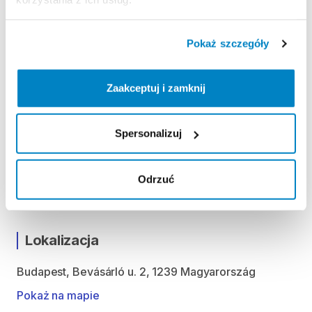
Regulamin wypożyczalni
Pokaż szczegóły
ODBIÓR I ZWROT SPRZĘTU
Zaakceptuj i zamknij
Hétfő 09:00 - 19:00
Kedd 09:00 - 19:00
Szerda 09:00 - 19:00
Spersonalizuj
Csütörtök 09:00 - 19:00
Péntek 09:00 - 19:00
Odrzuć
Szombat 09:00 - 19:00
Vasárnap 9:00 - 18:00
Lokalizacja
Budapest, Bevásárló u. 2, 1239 Magyarország
Pokaż na mapie