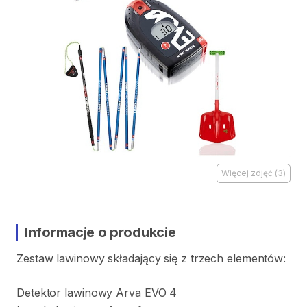
Więcej zdjęć
(
3
)
Informacje o produkcie
Zestaw
lawinowy
składający
się
z
trzech
elementów:
Detektor
lawinowy
Arva
EVO
4