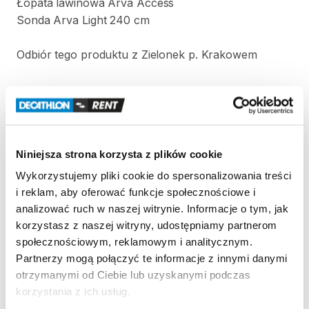
Łopata
lawinowa
Arva
Access
Sonda
Arva
Light
240
cm
Odbiór
tego
produktu
z
Zielonek
p.
Krakowem
Zasady wypożyczenia
REGULAMIN
Niniejsza strona korzysta z plików cookie
Ten sprzęt sportowy wypożyczany jest przez
Wykorzystujemy pliki cookie do spersonalizowania treści
wypożyczalnię partnerską. Zapoznaj się z jej
i reklam, aby oferować funkcje społecznościowe i
regulaminem wypożyczeń.
analizować ruch w naszej witrynie. Informacje o tym, jak
Regulamin wypożyczalni
korzystasz z naszej witryny, udostępniamy partnerom
społecznościowym, reklamowym i analitycznym.
Partnerzy mogą połączyć te informacje z innymi danymi
KAUCJA
otrzymanymi od Ciebie lub uzyskanymi podczas
korzystania z ich usług.
350 zł gotówką w dniu wypożyczenia