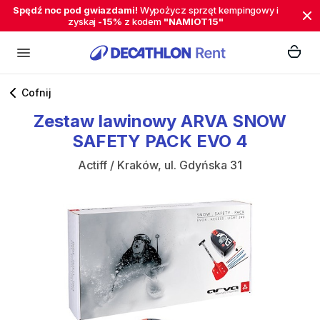
Spędź noc pod gwiazdami!
Wypożycz sprzęt kempingowy i
zyskaj
-15%
z kodem
"NAMIOT15"
Cofnij
Zestaw
lawinowy
ARVA
SNOW
SAFETY
PACK
EVO
4
Actiff / Kraków, ul. Gdyńska 31