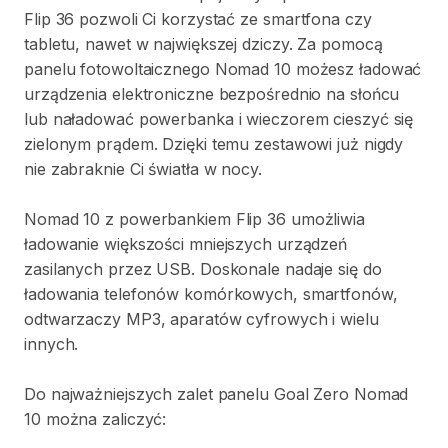
Flip
36
pozwoli
Ci
korzystać
ze
smartfona
czy
tabletu
​,​
nawet
w
największej
dziczy.
Za
pomocą
panelu
fotowoltaicznego
Nomad
10
możesz
ładować
urządzenia
elektroniczne
bezpośrednio
na
słońcu
lub
naładować
powerbanka
i
wieczorem
cieszyć
się
zielonym
prądem.
Dzięki
temu
zestawowi
już
nigdy
nie
zabraknie
Ci
światła
w
nocy.
Nomad
10
z
powerbankiem
Flip
36
umożliwia
ładowanie
większości
mniejszych
urządzeń
zasilanych
przez
USB.
Doskonale
nadaje
się
do
ładowania
telefonów
komórkowych
​,​
smartfonów
​,​
odtwarzaczy
MP3
​,​
aparatów
cyfrowych
i
wielu
innych.
Do
najważniejszych
zalet
panelu
Goal
Zero
Nomad
10
można
zaliczyć: