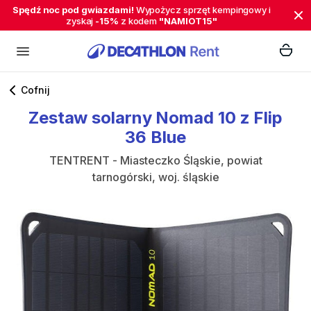
Spędź noc pod gwiazdami!
Wypożycz sprzęt kempingowy i
zyskaj
-15%
z kodem
"NAMIOT15"
Cofnij
Zestaw
solarny
Nomad
10
z
Flip
36
Blue
TENTRENT - Miasteczko Śląskie, powiat
tarnogórski, woj. śląskie