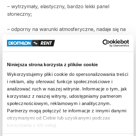
–
wytrzymały
​,​
elastyczny
​,​
bardzo
lekki
panel
słoneczny;
–
odporny
na
warunki
atmosferyczne
​,​
nadaje
się
na
każdą
pogodę;
–
możliwość
ładowania
urządzeń
elektrycznych
bezpośrednio
poprzez
port
USB;
Niniejsza strona korzysta z plików cookie
Wykorzystujemy pliki cookie do spersonalizowania treści
–
kompaktowy
i
lekki
–
zmieści
się
w
każdym
plecaku
i reklam, aby oferować funkcje społecznościowe i
,​
nie
obciążając
zbytnio
użytkownika;
analizować ruch w naszej witrynie. Informacje o tym, jak
korzystasz z naszej witryny, udostępniamy partnerom
–
regulowane
podpórki
zwiększające
stabilność
i
społecznościowym, reklamowym i analitycznym.
pomagające
uzyskać
optymalny
kąt
zbierania
energii
Partnerzy mogą połączyć te informacje z innymi danymi
słonecznej;
otrzymanymi od Ciebie lub uzyskanymi podczas
korzystania z ich usług.
–
duża
ilość
zaczepów
pozwoli
zamocować
panel
do
każdej
płaszczyzny
​,​
niezależnie
od
tego
czy
to