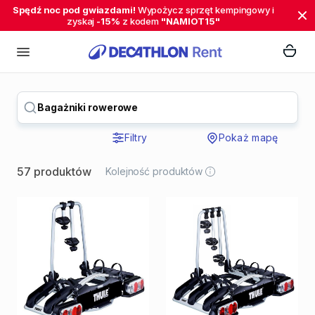
Spędź noc pod gwiazdami!
Wypożycz sprzęt kempingowy i
zyskaj
-15%
z kodem
"NAMIOT15"
Bagażniki rowerowe
Filtry
Pokaż mapę
57 produktów
Kolejność produktów