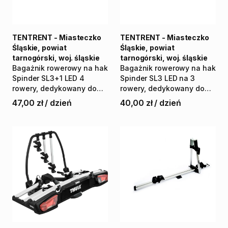
TENTRENT - Miasteczko
TENTRENT - Miasteczko
Śląskie, powiat
Śląskie, powiat
tarnogórski, woj. śląskie
tarnogórski, woj. śląskie
Bagażnik
rowerowy
na
hak
Bagażnik
rowerowy
na
hak
Spinder
SL3+1
LED
4
Spinder
SL3
LED
na
3
rowery
​,​
dedykowany
do
rowery
​,​
dedykowany
do
busów
i
osobówek
busów
i
osobówek
47,00 zł
/
dzień
40,00 zł
/
dzień