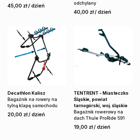
odchylany
45,00 zł
/
dzień
40,00 zł
/
dzień
Decathlon Kalisz
TENTRENT - Miasteczko
Bagażnik
na
rowery
na
Śląskie, powiat
tylną
klapę
samochodu
tarnogórski, woj. śląskie
Bagażnik
rowerowy
na
20,00 zł
/
dzień
dach
Thule
ProRide
591
19,00 zł
/
dzień