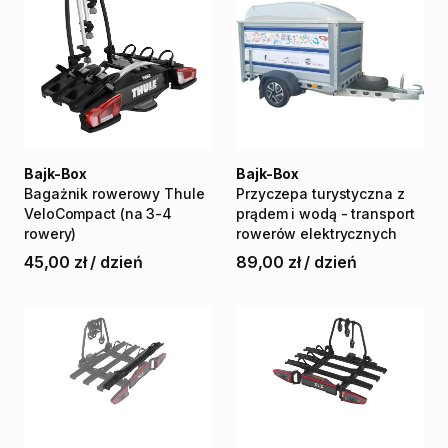
Bajk-Box
Bajk-Box
Bagażnik
rowerowy
Thule
Przyczepa
turystyczna
z
VeloCompact
(na
3-4
prądem
i
wodą
-
transport
rowery)
rowerów
elektrycznych
45,00 zł
/
dzień
89,00 zł
/
dzień