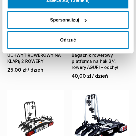
Spersonalizuj
Odrzuć
Lepsza Podróż
Adventure Rent
UCHWYT
ROWEROWY
NA
Bagażnik
rowerowy
KLAPĘ
2
ROWERY
platforma
na
hak
3
​/​
4
rowery
AGURI
-
odchył
25,00 zł
/
dzień
40,00 zł
/
dzień