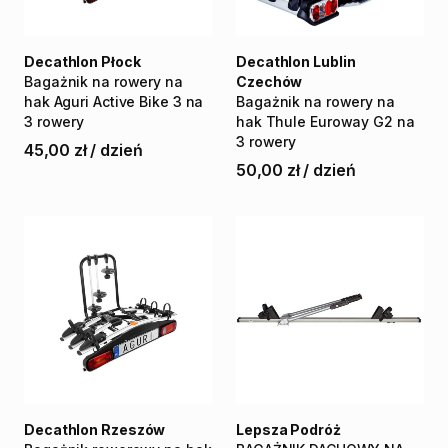
Decathlon Płock
Decathlon Lublin
Bagażnik
na
rowery
na
Czechów
hak
Aguri
Active
Bike
3
na
Bagażnik
na
rowery
na
3
rowery
hak
Thule
Euroway
G2
na
3
rowery
45,00 zł
/
dzień
50,00 zł
/
dzień
Decathlon Rzeszów
Lepsza Podróż