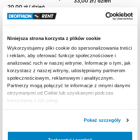
33,00 zł
/
dzień
20,00 zł
/
dzień
Niniejsza strona korzysta z plików cookie
Wykorzystujemy pliki cookie do spersonalizowania treści
i reklam, aby oferować funkcje społecznościowe i
analizować ruch w naszej witrynie. Informacje o tym, jak
korzystasz z naszej witryny, udostępniamy partnerom
społecznościowym, reklamowym i analitycznym.
Partnerzy mogą połączyć te informacje z innymi danymi
dlaKampera.pl
dlaKampera.pl
otrzymanymi od Ciebie lub uzyskanymi podczas
Bagażnik
na
hak
Thule
Bagażnik
na
hak
na
4
korzystania z ich usług.
EuroRide
942
na
3
rowery
rowery
Peruzzo
Arezzo
4
38,00 zł
/
dzień
15,00 zł
/
dzień
Pokaż szczegóły
Zaakceptuj i zamknij