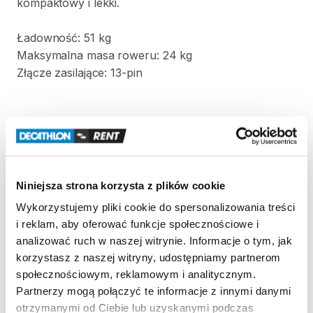
kompaktowy
i
lekki.
Ładowność:
51
kg
Maksymalna
masa
roweru:
24
kg
Złącze
zasilające:
13-pin
Strona produktu w sklepie
Niniejsza strona korzysta z plików cookie
Zasady wypożyczenia
Wykorzystujemy pliki cookie do spersonalizowania treści
i reklam, aby oferować funkcje społecznościowe i
REGULAMIN
analizować ruch w naszej witrynie. Informacje o tym, jak
korzystasz z naszej witryny, udostępniamy partnerom
Regulamin wypożyczalni
społecznościowym, reklamowym i analitycznym.
Partnerzy mogą połączyć te informacje z innymi danymi
otrzymanymi od Ciebie lub uzyskanymi podczas
KAUCJA