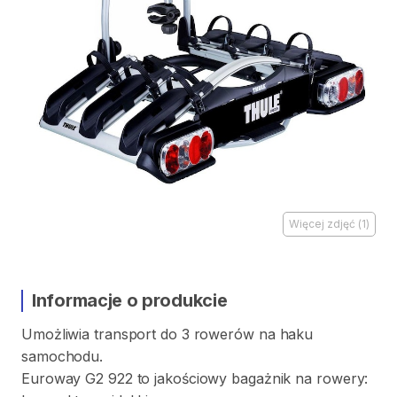
Więcej zdjęć
(
1
)
Informacje o produkcie
Umożliwia
transport
do
3
rowerów
na
haku
samochodu.
Euroway
G2
922
to
jakościowy
bagażnik
na
rowery: