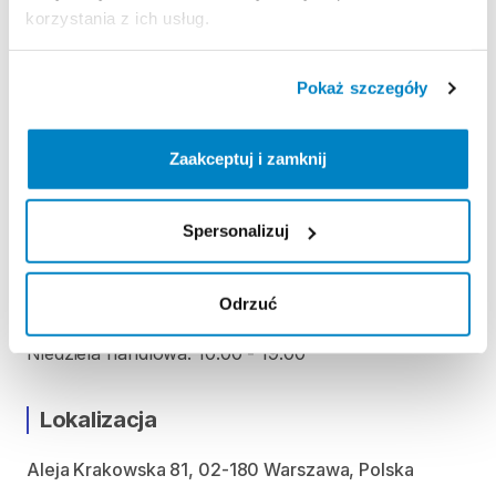
korzystania z ich usług.
Nie pobieramy kaucji za wypożyczenie tego
produktu
Pokaż szczegóły
ODBIÓR I ZWROT SPRZĘTU
Zaakceptuj i zamknij
Poniedziałek: 10:00 - 20:00
Wtorek: 10:00 - 20:00
Spersonalizuj
Środa: 10:00 - 20:00
Czwartek: 10:00 - 20:00
Piątek: 10:00 - 20:00
Odrzuć
Sobota: 10:00 - 20:00
Niedziela handlowa: 10:00 - 19:00
Lokalizacja
Aleja Krakowska 81, 02-180 Warszawa, Polska