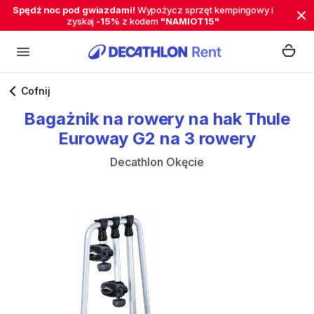
Spędź noc pod gwiazdami!
Wypożycz sprzęt kempingowy i
zyskaj
-15%
z kodem
"NAMIOT15"
Cofnij
Bagażnik
na
rowery
na
hak
Thule
Euroway
G2
na
3
rowery
Decathlon Okęcie