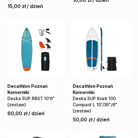
10,00 zł
/
dzień
15,00 zł
/
dzień
Decathlon Poznań
Decathlon Poznań
Komorniki
Komorniki
Deska
SUP
RBST
10'6"
Deska
SUP
Itiwit
100
(zestaw)
Compact
L
10'
​/​
35"
​/​
6"
(zestaw)
60,00 zł
/
dzień
50,00 zł
/
dzień