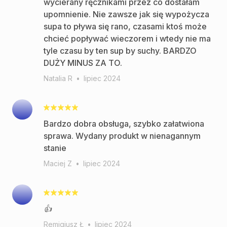
wycierany ręcznikami przez co dostałam
upomnienie. Nie zawsze jak się wypożycza
supa to pływa się rano, czasami ktoś może
chcieć popływać wieczorem i wtedy nie ma
tyle czasu by ten sup by suchy. BARDZO
DUŻY MINUS ZA TO.
Natalia R
•
lipiec 2024
Bardzo dobra obsługa, szybko załatwiona
sprawa. Wydany produkt w nienagannym
stanie
Maciej Z
•
lipiec 2024
👍
Remigiusz Ł
•
lipiec 2024