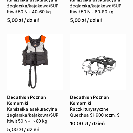
żeglarska
​/​
kajakowa
​/​
SUP
żeglarska
​/​
kajakowa
​/​
SUP
Itiwit
50
N+
40-60
kg
Itiwit
50
N+
60-80
kg
5,00 zł
/
dzień
5,00 zł
/
dzień
Decathlon Poznań
Decathlon Poznań
Komorniki
Komorniki
Kamizelka
asekuracyjna
Raczki
turystyczne
żeglarska
​/​
kajakowa
​/​
SUP
Quechua
SH900
rozm.
S
Itiwit
50
N+
＞80
kg
10,00 zł
/
dzień
5,00 zł
/
dzień