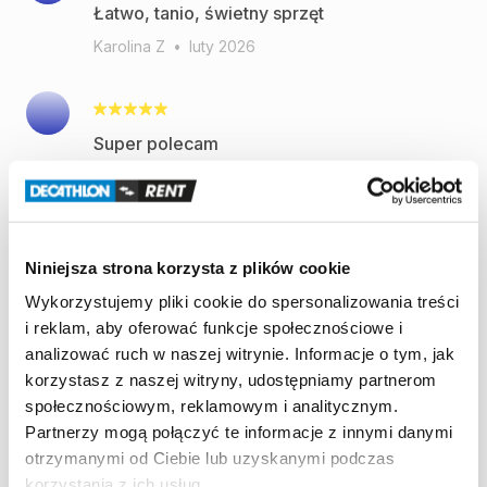
Łatwo, tanio, świetny sprzęt
Karolina Z
•
luty 2026
Super polecam
Piotr B
•
luty 2026
Niniejsza strona korzysta z plików cookie
Buty jak z pudełka, super! Bardzo wygodne
Wykorzystujemy pliki cookie do spersonalizowania treści
Weronika D
•
styczeń 2026
i reklam, aby oferować funkcje społecznościowe i
analizować ruch w naszej witrynie. Informacje o tym, jak
korzystasz z naszej witryny, udostępniamy partnerom
Wynajęcie sprzętu przeszło bardzo
społecznościowym, reklamowym i analitycznym.
sprawnie,bardzo pomocna obsługa sklepu a
Partnerzy mogą połączyć te informacje z innymi danymi
w szczególności pan od
otrzymanymi od Ciebie lub uzyskanymi podczas
wypożyczalni.Polecam
korzystania z ich usług.