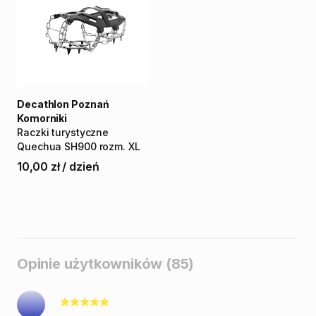
Decathlon Poznań
Komorniki
Raczki
turystyczne
Quechua
SH900
rozm.
XL
10,00 zł
/
dzień
Opinie użytkowników (85)