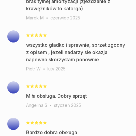
brak tylnej amortyzacji (zjeżdżanie z
krawężników to katorga)
Marek M
•
czerwiec 2025
wszystko gładko i sprawnie, sprzet zgodny
z opisem , jezeli nadarzy sie okazja
napewno skorzystam ponownie
Piotr W
•
luty 2025
Miła obsługa. Dobry sprzęt
Angelina S
•
styczeń 2025
Bardzo dobra obsługa