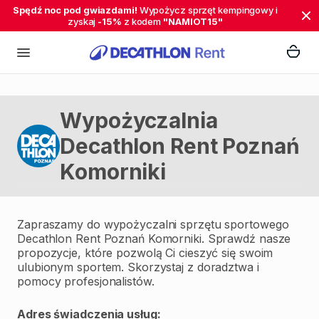
Spędź noc pod gwiazdami!
Wypożycz sprzęt kempingowy i
zyskaj
-15%
z kodem
"NAMIOT15"
Wypożyczalnia
Decathlon Rent Poznań
Komorniki
Zapraszamy do wypożyczalni sprzętu sportowego
Decathlon Rent Poznań Komorniki. Sprawdź nasze
propozycje, które pozwolą Ci cieszyć się swoim
ulubionym sportem. Skorzystaj z doradztwa i
pomocy profesjonalistów.
Adres świadczenia usług: