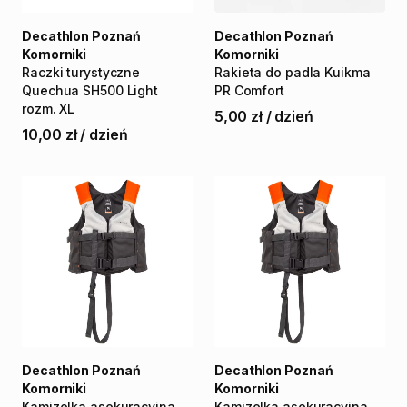
Decathlon Poznań
Decathlon Poznań
Komorniki
Komorniki
Raczki
turystyczne
Rakieta
do
padla
Kuikma
Quechua
SH500
Light
PR
Comfort
rozm.
XL
5,00 zł
/
dzień
10,00 zł
/
dzień
Decathlon Poznań
Decathlon Poznań
Komorniki
Komorniki
Kamizelka
asekuracyjna
Kamizelka
asekuracyjna