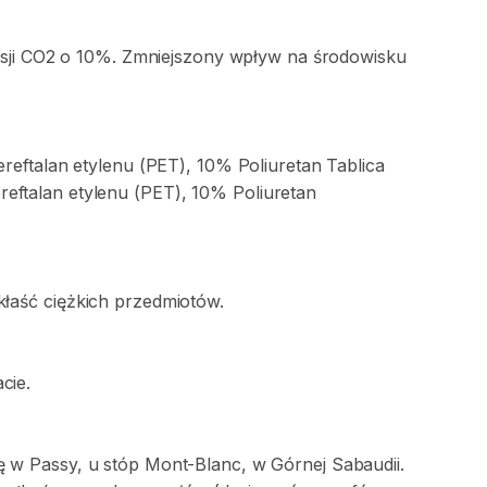
sji
CO2
o
10%.
Zmniejszony
wpływ
na
środowisku
ereftalan
etylenu
(PET)
​,​
10%
Poliuretan
Tablica
ereftalan
etylenu
(PET)
​,​
10%
Poliuretan
kłaść
ciężkich
przedmiotów.
acie.
ę
w
Passy
​,​
u
stóp
Mont-Blanc
​,​
w
Górnej
Sabaudii.