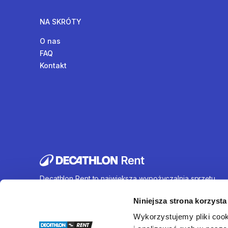
NA SKRÓTY
O nas
FAQ
Kontakt
Decathlon Rent to największa wypożyczalnia sprzętu
sportowego działająca na terenie całej Polski. Oferujem
wynajem rowerów, sprzętu turystycznego, sprzętu do
Niniejsza strona korzysta
sportów wodnych i wielu innych. U nas każdy znajdzie c
Wykorzystujemy pliki cook
dla siebie.