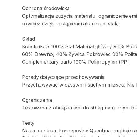
Ochrona
środowiska
Optymalizacja
zużycia
materiału
​,​
ograniczenie
emi
również
dzięki
zastąpieniu
aluminium
stalą.
Skład
Konstrukcja
100%
Stal
Materiał
główny
90%
Polit
60%
Drewno
​,​
40%
Żywica
Pokrowiec
90%
Polit
Complementary
parts
100%
Polipropylen
(PP)
Porady
dotyczące
przechowywania
Przechowywać
w
czystym
i
suchym
miejscu.
Nie
Ograniczenia
Testowana
z
obciążeniem
do
50
kg
na
górnym
bl
Testy
Nasze
centrum
koncepcyjne
Quechua
znajduje
si