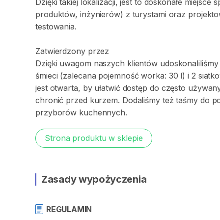
Dzięki
takiej
lokalizacji
​,​
jest
to
doskonałe
miejsce
s
produktów
​,​
inżynierów)
z
turystami
oraz
projekt
testowania.
Zatwierdzony
przez
Dzięki
uwagom
naszych
klientów
udoskonaliliśmy
śmieci
(zalecana
pojemność
worka:
30
l)
i
2
siatk
jest
otwarta
​,​
by
ułatwić
dostęp
do
często
używan
chronić
przed
kurzem.
Dodaliśmy
też
taśmy
do
p
przyborów
kuchennych.
Strona produktu w sklepie
Zasady wypożyczenia
REGULAMIN