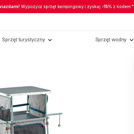
wiazdami!
Wypożycz sprzęt kempingowy i zyskaj
-15%
z kodem
Sprzęt turystyczny
Sprzęt wodny