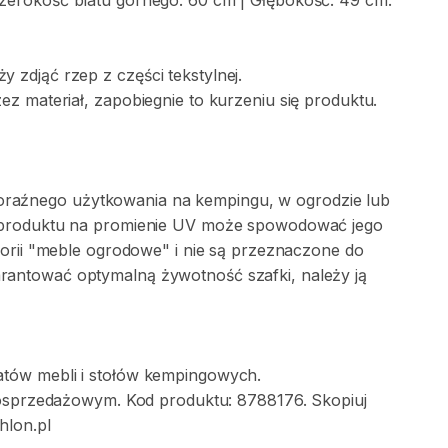
zerokość
blatu
górnego:
60
cm
|
Głębokość:
49
cm.
ży
zdjąć
rzep
z
części
tekstylnej.
zez
materiał
​,​
zapobiegnie
to
kurzeniu
się
produktu.
oraźnego
użytkowania
na
kempingu
​,​
w
ogrodzie
lub
produktu
na
promienie
UV
może
spowodować
jego
orii
"meble
ogrodowe"
i
nie
są
przeznaczone
do
rantować
optymalną
żywotność
szafki
​,​
należy
ją
atów
mebli
i
stołów
kempingowych.
osprzedażowym.
Kod
produktu:
8788176.
Skopiuj
hlon.pl