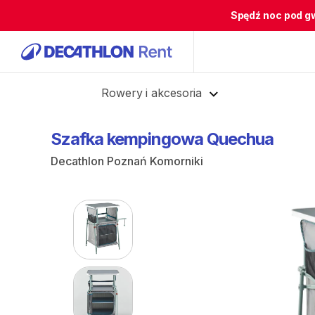
Spędź noc pod g
Cofnij
Rowery i akcesoria
Szafka
kempingowa
Quechua
Decathlon Poznań Komorniki