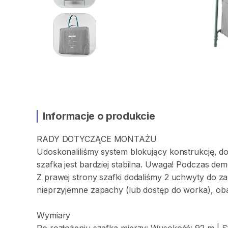
Informacje o produkcie
RADY
DOTYCZĄCE
MONTAŻU
Udoskonaliliśmy
system
blokujący
konstrukcję
​,​
do
szafka
jest
bardziej
stabilna.
Uwaga!
Podczas
dem
Z
prawej
strony
szafki
dodaliśmy
2
uchwyty
do
z
nieprzyjemne
zapachy
(lub
dostęp
do
worka)
​,​
ob
Wymiary