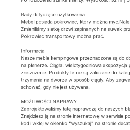
Po
rozłożeniu
szafka
mierzy:
Wysokość:
92
m
|
S
Rady
dotyczące
użytkowania
Mebel
posiada
pokrowiec
​,​
który
można
myć.Nale
Zmieniliśmy
siatkę
drzwi
zapinanych
na
suwak
pr
Pokrowiec
transportowy
można
prać.
Informacja
Nasze
meble
kempingowe
przeznaczone
są
do
d
na
plenerze.
Ciągła
​,​
wielotygodniowa
ekspozycja
zniszczenie.
Produkty
te
nie
są
zaliczane
do
kateg
trzymania
na
dworze
w
sposób
ciągły.
Aby
zagwa
schować
​,​
gdy
nie
jest
używana.
MOŻLIWOŚCI
NAPRAWY
Zaprojektowaliśmy
łatę
naprawczą
do
naszych
bl
Znajdziesz
ją
na
stronie
internetowej
w
serwisie
p
kod
i
wklej
w
okienko
"wyszukaj"
na
stronie
decat