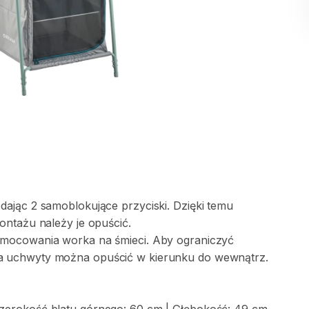
dając
2
samoblokujące
przyciski.
Dzięki
temu
ontażu
należy
je
opuścić.
amocowania
worka
na
śmieci.
Aby
ograniczyć
a
uchwyty
można
opuścić
w
kierunku
do
wewnątrz.