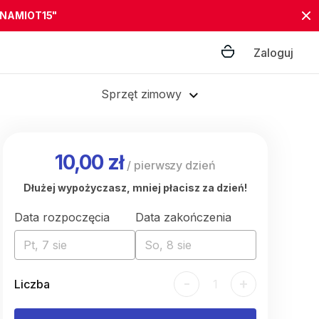
"NAMIOT15"
Zaloguj
Sprzęt zimowy
10,00 zł
/
pierwszy dzień
Dłużej wypożyczasz, mniej płacisz za dzień!
Data rozpoczęcia
Data zakończenia
Pt, 7 sie
So, 8 sie
-
+
Liczba
1