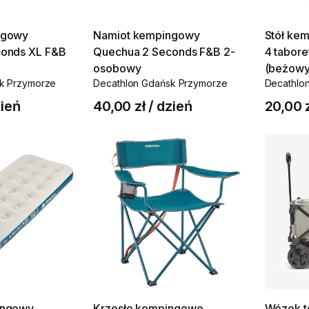
ngowy
Namiot
kempingowy
Stół
kem
onds
XL
F&B
Quechua
2
Seconds
F&B
2-
4
tabore
osobowy
(beżowy
k Przymorze
Decathlon Gdańsk Przymorze
Decathlo
ień
40,00 zł
/
dzień
20,00 
ingowy
Krzesło
kempingowe
Wózek