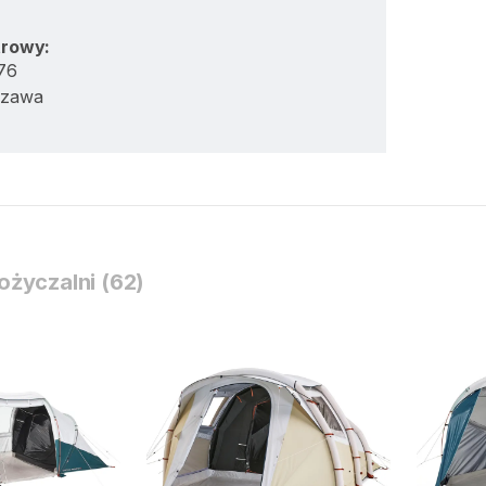
trowy:
76
szawa
życzalni (62)