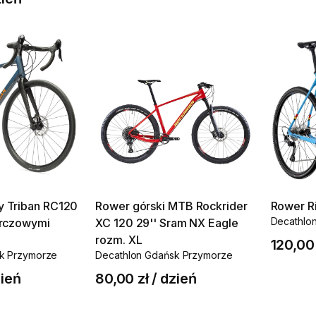
y
Triban
RC120
Rower
górski
MTB
Rockrider
Rower
R
Decathlo
arczowymi
XC
120
29''
Sram
NX
Eagle
rozm.
XL
120,00 
k Przymorze
Decathlon Gdańsk Przymorze
ień
80,00 zł
/
dzień