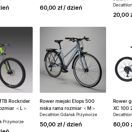
Decathlo
ień
60,00 zł
/
dzień
20,00 
MTB
Rockrider
Rower
miejski
Elops
500
Rower
g
rozmiar
＜L＞
niska
rama
rozmiar
＜M＞
XC
100
Decathlon Gdańsk Przymorze
Decathlo
k Przymorze
50,00 zł
/
dzień
80,00 
ień