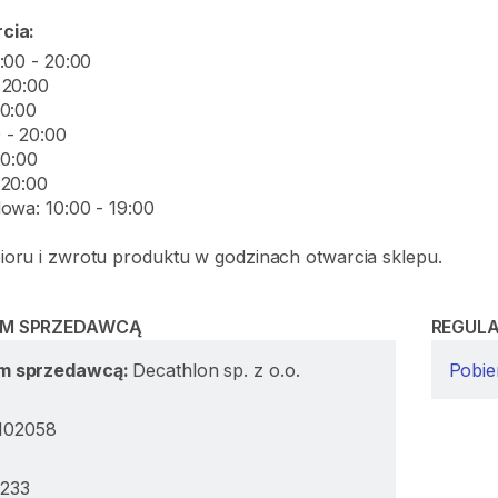
cia:
:00 - 20:00
 20:00
20:00
 - 20:00
20:00
 20:00
lowa: 10:00 - 19:00
oru i zwrotu produktu w godzinach otwarcia sklepu.
IM SPRZEDAWCĄ
REGUL
im sprzedawcą:
Decathlon sp. z o.o.
Pobie
102058
5233