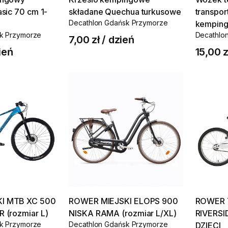
sic
70
cm
1-
składane
Quechua
turkusowe
transpor
Decathlon Gdańsk Przymorze
kempin
k Przymorze
Decathlo
7,00 zł
/
dzień
ień
15,00 z
I
MTB
XC
500
ROWER
MIEJSKI
ELOPS
900
ROWER
R
(rozmiar
L)
NISKA
RAMA
(rozmiar
L
​/​
XL)
RIVERSI
k Przymorze
Decathlon Gdańsk Przymorze
DZIECI