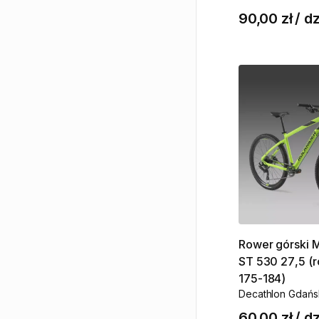
90,00 zł
/
dz
Rower
górski
ST
530
27
​,​
5
(
175-184)
Decathlon Gdańs
60,00 zł
/
dz