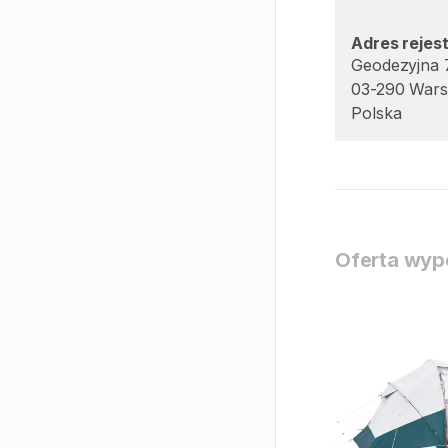
Adres rejes
Geodezyjna 
03-290 War
Polska
Oferta wypo