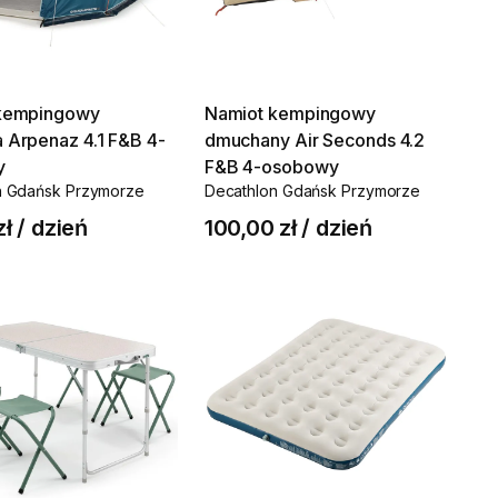
kempingowy
Namiot
kempingowy
a
Arpenaz
4.1
F&B
4-
dmuchany
Air
Seconds
4.2
y
F&B
4-osobowy
n Gdańsk Przymorze
Decathlon Gdańsk Przymorze
zł
/
dzień
100,00 zł
/
dzień