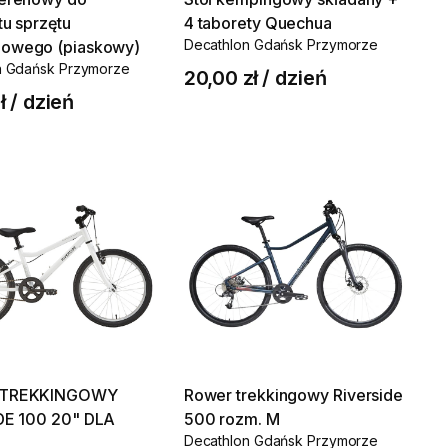
tu
sprzętu
4
taborety
Quechua
Decathlon Gdańsk Przymorze
gowego
(piaskowy)
n Gdańsk Przymorze
20,00 zł
/
dzień
ł
/
dzień
TREKKINGOWY
Rower
trekkingowy
Riverside
DE
100
20"
DLA
500
rozm.
M
Decathlon Gdańsk Przymorze