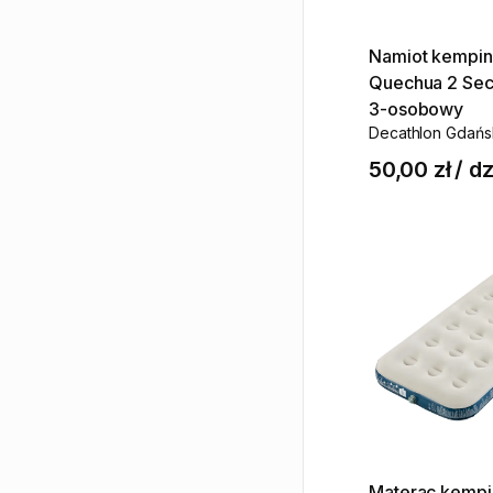
Namiot
kempi
Quechua
2
Sec
3-osobowy
Decathlon Gdańs
50,00 zł
/
dz
Materac
kemp