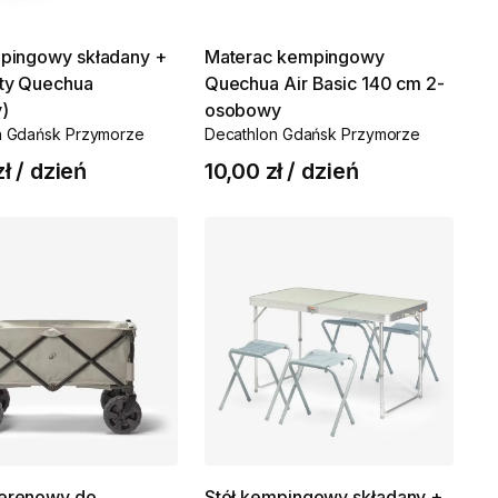
pingowy
składany
+
Materac
kempingowy
ty
Quechua
Quechua
Air
Basic
140
cm
2-
)
osobowy
n Gdańsk Przymorze
Decathlon Gdańsk Przymorze
zł
/
dzień
10,00 zł
/
dzień
terenowy
do
Stół
kempingowy
składany
+