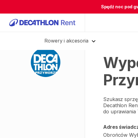
Spędź noc pod g
Rowery i akcesoria
Wypo
Przy
Szukasz sprzę
Decathlon Ren
do uprawiania 
Adres świadcz
Obrońców Wybr