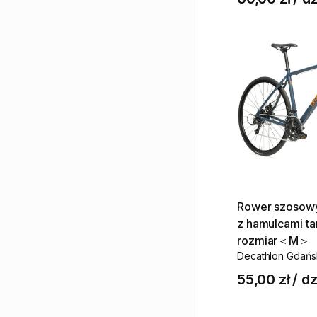
Rower
szosow
z
hamulcami
t
rozmiar＜M＞
Decathlon Gdańs
55,00 zł
/
dz