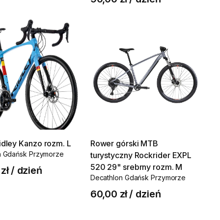
idley
Kanzo
rozm.
L
Rower
górski
MTB
n Gdańsk Przymorze
turystyczny
Rockrider
EXPL
520
29"
srebrny
rozm.
M
zł
/
dzień
Decathlon Gdańsk Przymorze
60,00 zł
/
dzień