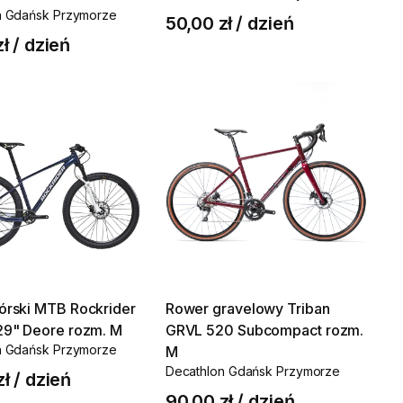
n Gdańsk Przymorze
50,00 zł
/
dzień
zł
/
dzień
órski
MTB
Rockrider
Rower
gravelowy
Triban
29"
Deore
rozm.
M
GRVL
520
Subcompact
rozm.
n Gdańsk Przymorze
M
Decathlon Gdańsk Przymorze
zł
/
dzień
90,00 zł
/
dzień