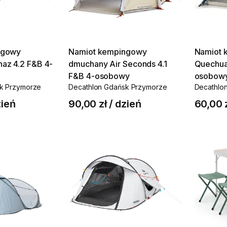
ngowy
Namiot
kempingowy
Namiot
naz
4.2
F&B
4-
dmuchany
Air
Seconds
4.1
Quechu
F&B
4-osobowy
osobow
k Przymorze
Decathlon Gdańsk Przymorze
Decathlo
ień
90,00 zł
/
dzień
60,00 