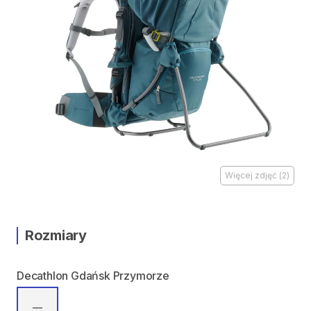
Więcej zdjęć
(
2
)
Rozmiary
Decathlon Gdańsk Przymorze
—