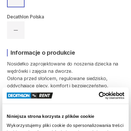
Decathlon Polska
—
Informacje o produkcie
Nosidełko
zaprojektowane
do
noszenia
dziecka
na
wędrówki
i
zajęcia
na
dworze.
Osłona
przed
słońcem
​,​
regulowane
siedzisko
​,​
oddychające
plecy
​,​
komfort
i
bezpieczeństwo.
Maksymalna
waga
dziecka:
18
kg
Strona produktu w sklepie
Niniejsza strona korzysta z plików cookie
Wykorzystujemy pliki cookie do spersonalizowania treści