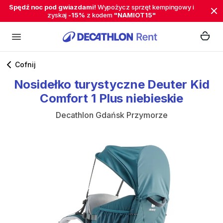
Spędź noc pod gwiazdami!
Wypożycz sprzęt kempingowy i
zyskaj
-15%
z kodem
"NAMIOT15"
Cofnij
Nosidełko
turystyczne
Deuter
Kid
Comfort
1
Plus
niebieskie
Decathlon Gdańsk Przymorze