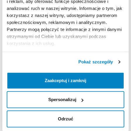
i reklam, aby oferować funkcje społecznościowe i
Zasady wypożyczenia
analizować ruch w naszej witrynie. Informacje o tym, jak
korzystasz z naszej witryny, udostępniamy partnerom
REGULAMIN
społecznościowym, reklamowym i analitycznym.
Partnerzy mogą połączyć te informacje z innymi danymi
Regulamin wypożyczalni
otrzymanymi od Ciebie lub uzyskanymi podczas
korzystania z ich usług.
KAUCJA
Pokaż szczegóły
Nie pobieramy kaucji za wypożyczenie tego
produktu
Zaakceptuj i zamknij
ODBIÓR I ZWROT SPRZĘTU
Spersonalizuj
Poniedziałek: 9:00 - 20:00
Wtorek: 9:00 - 20:00
Odrzuć
Środa: 9:00 - 20:00
Czwartek: 9:00 - 20:00