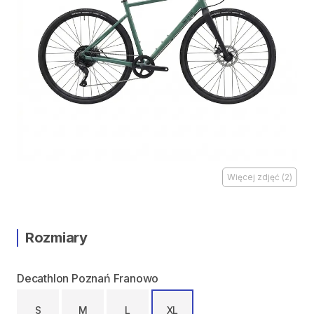
Więcej zdjęć
(
2
)
Rozmiary
Decathlon Poznań Franowo
S
M
L
XL