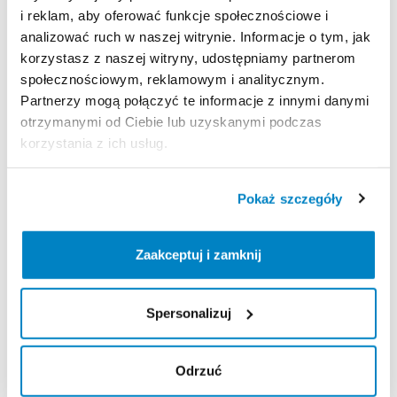
i reklam, aby oferować funkcje społecznościowe i
analizować ruch w naszej witrynie. Informacje o tym, jak
Strona produktu w sklepie
korzystasz z naszej witryny, udostępniamy partnerom
społecznościowym, reklamowym i analitycznym.
Zasady wypożyczenia
Partnerzy mogą połączyć te informacje z innymi danymi
otrzymanymi od Ciebie lub uzyskanymi podczas
korzystania z ich usług.
REGULAMIN
Regulamin wypożyczalni
Pokaż szczegóły
KAUCJA
Zaakceptuj i zamknij
Nie pobieramy kaucji za wypożyczenie tego
produktu
Spersonalizuj
Odrzuć
ODBIÓR I ZWROT SPRZĘTU