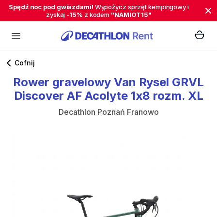
Spędź noc pod gwiazdami!
Wypożycz sprzęt kempingowy i
zyskaj
-15%
z kodem
"NAMIOT15"
Cofnij
Rower
gravelowy
Van
Rysel
GRVL
Discover
AF
Acolyte
1x8
rozm.
XL
Decathlon Poznań Franowo