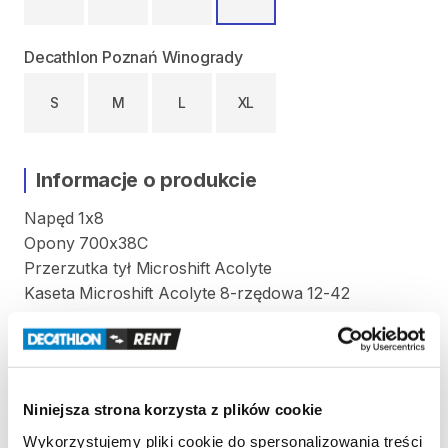
Decathlon Poznań Winogrady
S
M
L
XL
Informacje o produkcie
Napęd
1x8
Opony
700x38C
Przerzutka
tył
Microshift
Acolyte
Kaseta
Microshift
Acolyte
8-rzędowa
12-42
Hamulce
mechaniczne
tarczowe
TRP
Spyre
z
podwójnymi
tłoczkami
Maksymalne
obciążenie
roweru
(użytkownik
+
ładunek)
wynosi
110
kg
​,​
niezależnie
od
rozmiaru
Niniejsza strona korzysta z plików cookie
roweru.
Wykorzystujemy pliki cookie do spersonalizowania treści