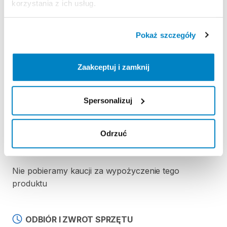
korzystania z ich usług.
wszystkich
użytkowników.
Strona produktu w sklepie
Pokaż szczegóły
Zasady wypożyczenia
Zaakceptuj i zamknij
REGULAMIN
Spersonalizuj
Regulamin wypożyczalni
Odrzuć
KAUCJA
Nie pobieramy kaucji za wypożyczenie tego
produktu
ODBIÓR I ZWROT SPRZĘTU