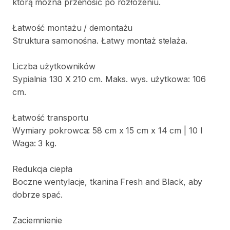
którą
można
przenosić
po
rozłożeniu.
Łatwość
montażu
​/​
demontażu
Struktura
samonośna.
Łatwy
montaż
stelaża.
Liczba
użytkowników
Sypialnia
130
X
210
cm.
Maks.
wys.
użytkowa:
106
cm.
Łatwość
transportu
Wymiary
pokrowca:
58
cm
x
15
cm
x
14
cm
|
10
l
Waga:
3
kg.
Redukcja
ciepła
Boczne
wentylacje
​,​
tkanina
Fresh
and
Black
​,​
aby
dobrze
spać.
Zaciemnienie