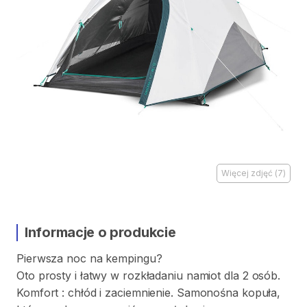
Więcej zdjęć
(
7
)
Informacje o produkcie
Pierwsza
noc
na
kempingu?
Oto
prosty
i
łatwy
w
rozkładaniu
namiot
dla
2
osób.
Komfort
:
chłód
i
zaciemnienie.
Samonośna
kopuła
​,​