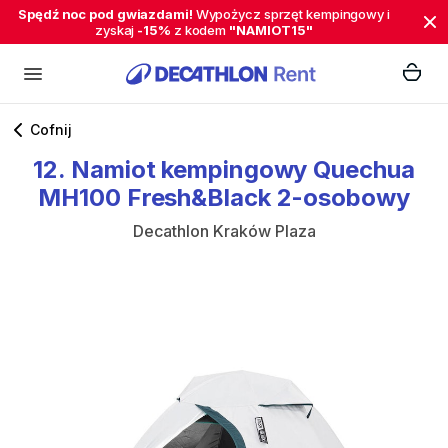
Spędź noc pod gwiazdami!
Wypożycz sprzęt kempingowy i
zyskaj
-15%
z kodem
"NAMIOT15"
Cofnij
12.
Namiot
kempingowy
Quechua
MH100
Fresh&Black
2-osobowy
Decathlon Kraków Plaza