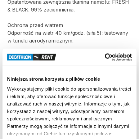
Opatentowana
zewnętrzna
tkanina
namiotu:
FRESH
&
BLACK.
99%
zaciemnienia.
Ochrona
przed
wiatrem
Odporność
na
wiatr
40
km
​/​
godz.
(siła
5):
testowany
w
tunelu
aerodynamicznym.
Wodoodporność
Wodoodporność
(Schmerber):
Tropik
＞
2000
mm
​,​
Podłoga
＞
2400
mm.
Niniejsza strona korzysta z plików cookie
W
trosce
o
utrzymanie
odpowiednich
standardów
i
Wykorzystujemy pliki cookie do spersonalizowania treści
możliwości
dalszego
wypożyczenia​​​​
​,​
bardzo
prosimy
i reklam, aby oferować funkcje społecznościowe i
o
zwrot
suchego
i
czystego
sprzętu
niezależnie
od
analizować ruch w naszej witrynie. Informacje o tym, jak
długości
wypożyczenia.
korzystasz z naszej witryny, udostępniamy partnerom
W
przypadku
zwrotu
mokrego
lub
brudnego
społecznościowym, reklamowym i analitycznym.
produktu​​​​
​,​
zostanie
naliczona
kwota
usługi
Partnerzy mogą połączyć te informacje z innymi danymi
serwisowej
w
kwocie
250
zł.
Regulamin
obowiązuje
otrzymanymi od Ciebie lub uzyskanymi podczas