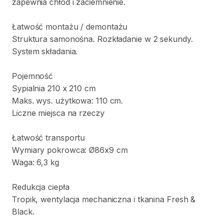
zapewnia
chłód
i
zaciemnienie.
Łatwość
montażu
​/​
demontażu
Struktura
samonośna.
Rozkładanie
w
2
sekundy.
System
składania.
Pojemność
Sypialnia
210
x
210
cm
Maks.
wys.
użytkowa:
110
cm.
Liczne
miejsca
na
rzeczy
Łatwość
transportu
Wymiary
pokrowca:
Ø86x9
cm
Waga:
6
​,​
3
kg
Redukcja
ciepła
Tropik
​,​
wentylacja
mechaniczna
i
tkanina
Fresh
&
Black.