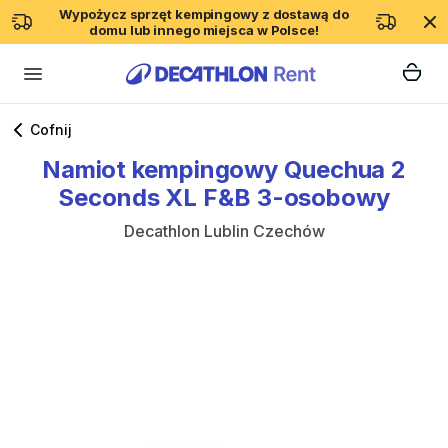
Wypożycz sprzęt kempingowy z dostawą do
domu lub innego miejsca w Polsce!
Cofnij
Namiot
kempingowy
Quechua
2
Seconds
XL
F&B
3-osobowy
Decathlon Lublin Czechów