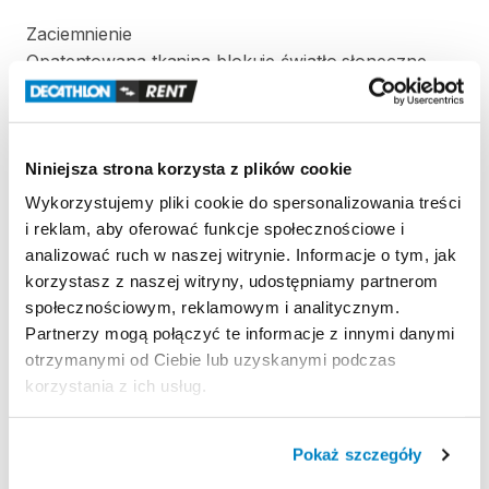
Zaciemnienie
Opatentowana
tkanina
blokuje
światło
słoneczne.
Odporność
na
wiatr
Odporność
na
wiatr
50
km
​/​
h
(Siła
6):
testowany
w
Niniejsza strona korzysta z plików cookie
tunelu
aerodynamicznym.
Wykorzystujemy pliki cookie do spersonalizowania treści
Wodoodporność
i reklam, aby oferować funkcje społecznościowe i
Wodoodporność
(Schmerber):
Tropik
＞
2000
mm.
analizować ruch w naszej witrynie. Informacje o tym, jak
Podłoga
sypialni
＞
2400
mm.
korzystasz z naszej witryny, udostępniamy partnerom
społecznościowym, reklamowym i analitycznym.
Partnerzy mogą połączyć te informacje z innymi danymi
otrzymanymi od Ciebie lub uzyskanymi podczas
Strona produktu w sklepie
korzystania z ich usług.
Zasady wypożyczenia
Pokaż szczegóły