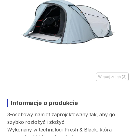
Więcej zdjęć
(
3
)
Informacje o produkcie
3-osobowy
namiot
zaprojektowany
tak
​,​
aby
go
szybko
rozłożyć
i
złożyć.
Wykonany
w
technologii
Fresh
&
Black
​,​
która