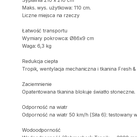
Sypialnia
210
x
210
cm
Maks.
wys.
użytkowa:
110
cm.
Liczne
miejsca
na
rzeczy
Łatwość
transportu
Wymiary
pokrowca:
Ø86x9
cm
Waga:
6
​,​
3
kg
Redukcja
ciepła
Tropik
​,​
wentylacja
mechaniczna
i
tkanina
Fresh
&
Zaciemnienie
Opatentowana
tkanina
blokuje
światło
słoneczne.
Odporność
na
wiatr
Odporność
na
wiatr
50
km
​/​
h
(Siła
6):
testowany
Wodoodporność