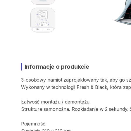
Informacje o produkcie
3-osobowy
namiot
zaprojektowany
tak
​,​
aby
go
s
Wykonany
w
technologii
Fresh
&
Black
​,​
która
zap
Łatwość
montażu
​/​
demontażu
Struktura
samonośna.
Rozkładanie
w
2
sekundy.
Pojemność