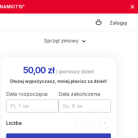
"NAMIOT15"
Zaloguj
Sprzęt zimowy
50,00 zł
/
pierwszy dzień
Dłużej wypożyczasz, mniej płacisz za dzień!
Data rozpoczęcia
Data zakończenia
Pt, 7 sie
So, 8 sie
-
+
Liczba
1