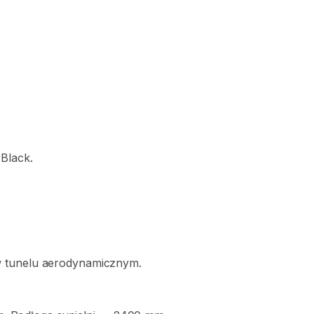
Black.
w
tunelu
aerodynamicznym.