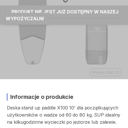
PRODUKT NIE JEST JUŻ DOSTĘPNY W NASZEJ
WYPOŻYCZALNI
Więcej zdjęć
(
3
)
Informacje o produkcie
Deska
stand
up
paddle
X100
10'
dla
początkujących
użytkowników
o
wadze
od
60
do
80
kg.
SUP
idealny
na
kilkugodzinne
wycieczki
po
jeziorze
lub
zalewie.