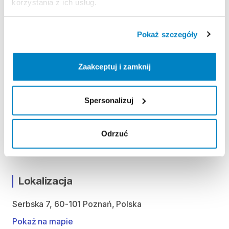
korzystania z ich usług.
ODBIÓR I ZWROT SPRZĘTU
Pokaż szczegóły
Poniedziałek: 9:00 - 21:00
Wtorek: 9:00 - 21:00
Środa: 9:00 - 21:00
Zaakceptuj i zamknij
Czwartek: 9:00 - 21:00
Piątek: 9:00 - 21:00
Sobota: 9:00 - 21:00
Spersonalizuj
Niedziela handlowa: 9:00 - 20:00
Odrzuć
Możliwość odbioru i zwrotu produktu w godzinach
otwarcia sklepu.
Lokalizacja
Serbska 7, 60-101 Poznań, Polska
Pokaż na mapie