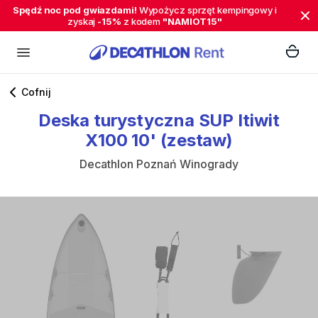
Spędź noc pod gwiazdami!
Wypożycz sprzęt kempingowy i
zyskaj
-15%
z kodem
"NAMIOT15"
Cofnij
Deska
turystyczna
SUP
Itiwit
X100
10'
(zestaw)
Decathlon Poznań Winogrady