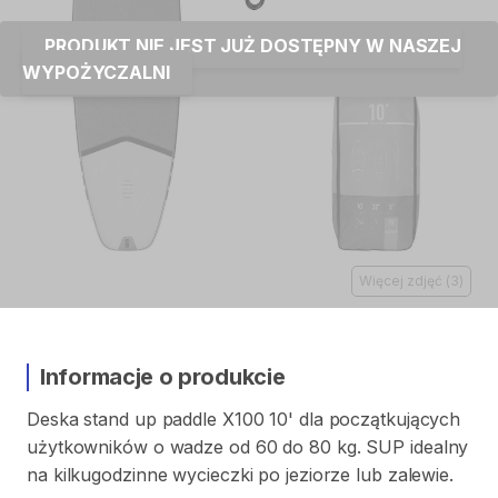
PRODUKT NIE JEST JUŻ DOSTĘPNY W NASZEJ
WYPOŻYCZALNI
Więcej zdjęć
(
3
)
Informacje o produkcie
Deska
stand
up
paddle
X100
10'
dla
początkujących
użytkowników
o
wadze
od
60
do
80
kg.
SUP
idealny
na
kilkugodzinne
wycieczki
po
jeziorze
lub
zalewie.