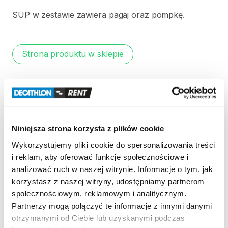
SUP
w
zestawie
zawiera
pagaj
oraz
pompkę.
Strona produktu w sklepie
Zasady wypożyczenia
REGULAMIN
Niniejsza strona korzysta z plików cookie
Regulamin wypożyczalni
Wykorzystujemy pliki cookie do spersonalizowania treści
i reklam, aby oferować funkcje społecznościowe i
analizować ruch w naszej witrynie. Informacje o tym, jak
KAUCJA
korzystasz z naszej witryny, udostępniamy partnerom
społecznościowym, reklamowym i analitycznym.
Nie pobieramy kaucji za wypożyczenie tego
Partnerzy mogą połączyć te informacje z innymi danymi
produktu
otrzymanymi od Ciebie lub uzyskanymi podczas