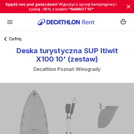
Spędź noc pod gwiazdami!
Wypożycz sprzęt kempingowy i
zyskaj
-15%
z kodem
"NAMIOT15"
Cofnij
Deska
turystyczna
SUP
Itiwit
X100
10'
(zestaw)
Decathlon Poznań Winogrady