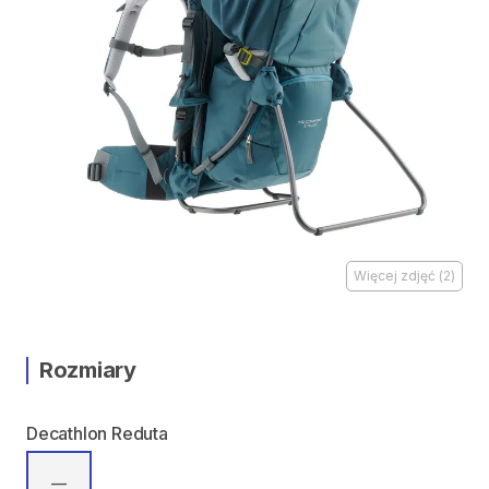
Więcej zdjęć
(
2
)
Rozmiary
Decathlon Reduta
—