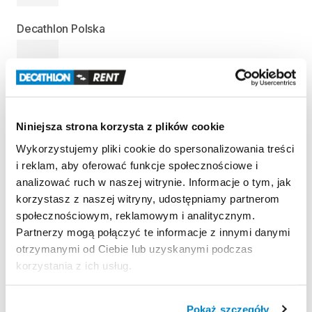
Decathlon Polska
—
Decathlon Targówek
Niniejsza strona korzysta z plików cookie
—
Wykorzystujemy pliki cookie do spersonalizowania treści
i reklam, aby oferować funkcje społecznościowe i
analizować ruch w naszej witrynie. Informacje o tym, jak
Informacje o produkcie
korzystasz z naszej witryny, udostępniamy partnerom
Nosidełko
zaprojektowane
do
noszenia
dziecka
na
społecznościowym, reklamowym i analitycznym.
Partnerzy mogą połączyć te informacje z innymi danymi
wędrówki
i
zajęcia
na
dworze.
otrzymanymi od Ciebie lub uzyskanymi podczas
Osłona
przed
słońcem
​,​
regulowane
siedzisko
​,​
korzystania z ich usług.
oddychające
plecy
​,​
komfort
i
bezpieczeństwo.
Maksymalna
waga
dziecka:
18
kg
Pokaż szczegóły