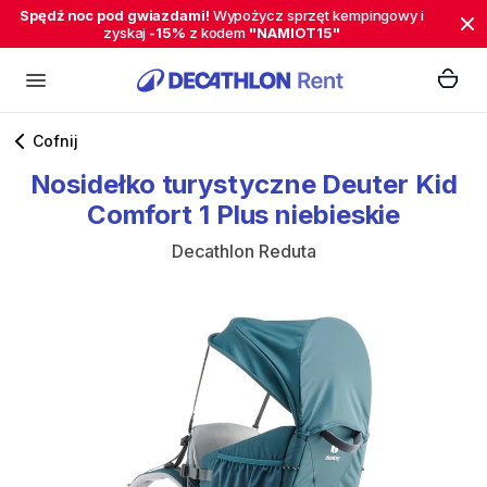
Spędź noc pod gwiazdami!
Wypożycz sprzęt kempingowy i
zyskaj
-15%
z kodem
"NAMIOT15"
Cofnij
Nosidełko
turystyczne
Deuter
Kid
Comfort
1
Plus
niebieskie
Decathlon Reduta