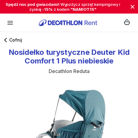
Spędź noc pod gwiazdami!
Wypożycz sprzęt kempingowy i
zyskaj
-15%
z kodem
"NAMIOT15"
Cofnij
Nosidełko
turystyczne
Deuter
Kid
Comfort
1
Plus
niebieskie
Decathlon Reduta