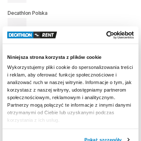
Decathlon Polska
—
Decathlon Targówek
Niniejsza strona korzysta z plików cookie
—
Wykorzystujemy pliki cookie do spersonalizowania treści
i reklam, aby oferować funkcje społecznościowe i
analizować ruch w naszej witrynie. Informacje o tym, jak
Informacje o produkcie
korzystasz z naszej witryny, udostępniamy partnerom
Nosidełko
zaprojektowane
do
noszenia
dziecka
na
społecznościowym, reklamowym i analitycznym.
Partnerzy mogą połączyć te informacje z innymi danymi
wędrówki
i
zajęcia
na
dworze.
otrzymanymi od Ciebie lub uzyskanymi podczas
Osłona
przed
słońcem
​,​
regulowane
siedzisko
​,​
korzystania z ich usług.
oddychające
plecy
​,​
komfort
i
bezpieczeństwo.
Maksymalna
waga
dziecka:
18
kg
Pokaż szczegóły