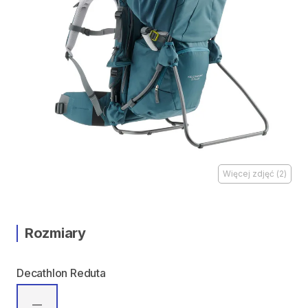
Więcej zdjęć
(
2
)
Rozmiary
Decathlon Reduta
—