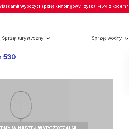
wiazdami!
Wypożycz sprzęt kempingowy i zyskaj
-15%
z kodem
Sprzęt turystyczny
Sprzęt wodny
n
530
TĘPNY W NASZEJ WYPOŻYCZALNI