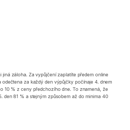
jiná záloha. Za vypůjčení zaplatíte předem online
 a odečtena za každý den výpůjčky počínaje 4. dnem
na o 10 % z ceny předchozího dne. To znamená, že
, 5. den 81 % a stejným způsobem až do minima 40