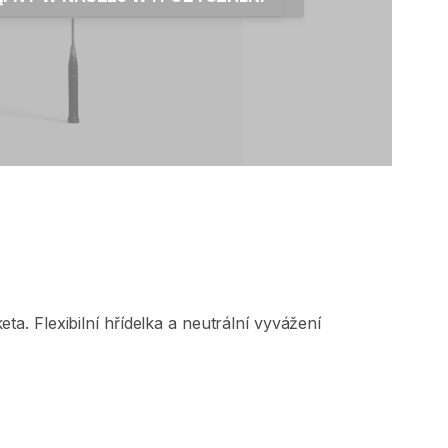
eta.
Flexibilní
hřídelka
a
neutrální
vyvážení