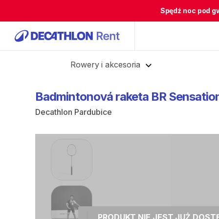
Spędź noc pod g
Cofnij
Rowery i akcesoria
Badmintonová
raketa
BR
Sensatio
Decathlon Pardubice
PRODUKT NIE JEST JUŻ DOS