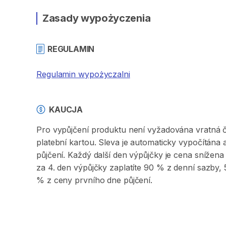
Zasady wypożyczenia
REGULAMIN
Regulamin wypożyczalni
KAUCJA
Pro vypůjčení produktu není vyžadována vratná či 
platební kartou. Sleva je automaticky vypočítána
půjčení. Každý další den výpůjčky je cena sníže
za 4. den výpůjčky zaplatíte 90 % z denní sazby
% z ceny prvního dne půjčení.