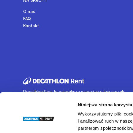
NA SKRÓTY
O nas
FAQ
Kontakt
Decathlon Rent to największa wypożyczalnia sprzętu
sportowego działająca na terenie całej Polski. Oferujem
wynajem rowerów, sprzętu turystycznego, sprzętu do
Niniejsza strona korzysta
sportów wodnych i wielu innych. U nas każdy znajdzie c
Wykorzystujemy pliki cook
dla siebie.
i analizować ruch w naszej
partnerom społecznościow