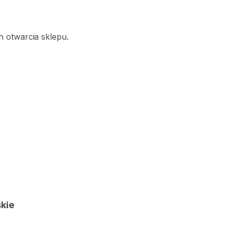
 otwarcia sklepu.
d
kie