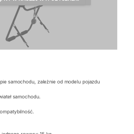
apie
samochodu​
​,​
zależnie
od
modelu
pojazdu
wiateł
samochodu.
ompatybilność.