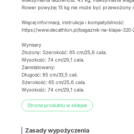
Maksymalna
ładowność
45
kg​
​,​
maksymalna
wag
Rower
powyżej
15
kg
nie
może
być
przewożony
Więcej
informacji​
​,​
instrukcja
i
kompatybilność:
https://www.decathlon.pl/bagaznik-na-klape-320-
Wymiary
Złożony:
Szerokość:
65
cm
​/​
25
​,​
6
cala.
Wysokość:
74
cm
​/​
29
​,​
1
cala.
Zainstalowany:
Długość:
85
cm
​/​
33
​,​
5
cali.
Szerokość:
65
cm
​/​
25
​,​
6
cala.
Wysokość:
74
cm
​/​
29
​,​
1
cala.
Strona produktu w sklepie
Zasady wypożyczenia