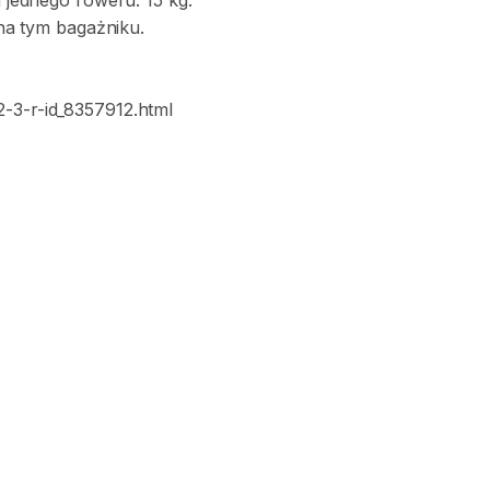
a
jednego
roweru:
15
kg.
na
tym
bagażniku.
2-3-r-id_8357912.html