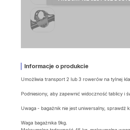
Informacje o produkcie
Umożliwia
transport
2
lub
3
rowerów
na
tylnej
kl
Podniesiony​
​,​
aby
zapewnić
widoczność
tablicy
i
ś
Uwaga
-
bagażnik
nie
jest
uniwersalny​
​,​
sprawdź
k
Waga
bagażnika
9kg.