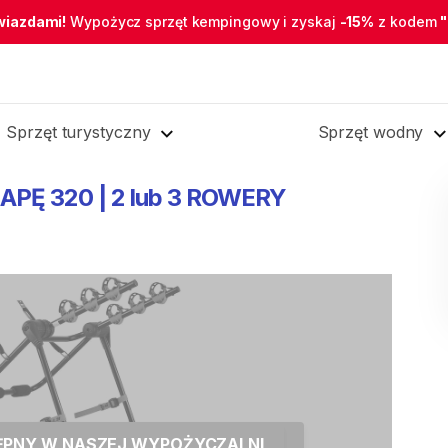
wiazdami!
Wypożycz sprzęt kempingowy i zyskaj
-15%
z kodem
Sprzęt turystyczny
Sprzęt wodny
APĘ
320
|
2
lub
3
ROWERY
TĘPNY W NASZEJ WYPOŻYCZALNI