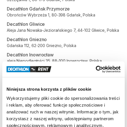
Decathlon Gdańsk Przymorze
Obrońców Wybrzeża 1, 80-398 Gdańsk, Polska
Decathlon Gliwice
Aleja Jana Nowaka-Jeziorańskiego 7, 44-102 Gliwice, Polska
Decathlon Gniezno
Gdańska 112, 62-200 Gniezno, Polska
Decathlon Inowrocław
aleja Niepodległości 35, 88-100 Inowrocław, Polska
Decathlon Jelenia Góra
Aleja Jana Pawła II 17, 58-500 Jelenia Góra, Polska
Decathlon Kalisz
Niniejsza strona korzysta z plików cookie
Poznańska 80-86, 62-800 Kalisz, Polska
Wykorzystujemy pliki cookie do spersonalizowania treści
Decathlon Katowice Trzy Stawy
i reklam, aby oferować funkcje społecznościowe i
Alpejska 5, 40-507 Katowice, Polska
analizować ruch w naszej witrynie. Informacje o tym, jak
Decathlon Katowice
korzystasz z naszej witryny, udostępniamy partnerom
Trasa Nikodema i Józefa Renców 30, 40-878 Katowice,
społecznościowym, reklamowym i analitycznym.
Polska