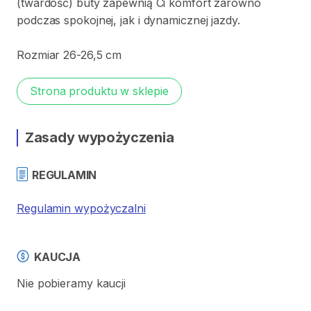
(twardość)
buty
zapewnią
Ci
komfort
zarówno
podczas
spokojnej
​,​
jak
i
dynamicznej
jazdy.
Rozmiar
26-26
​,​
5
cm
Strona produktu w sklepie
Zasady wypożyczenia
REGULAMIN
Regulamin wypożyczalni
KAUCJA
Nie pobieramy kaucji