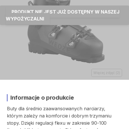
PRODUKT NIE JEST JUŻ DOSTĘPNY W NASZEJ
WYPOŻYCZALNI
Więcej zdjęć
(
2
)
Informacje o produkcie
Buty
dla
średnio
zaawansowanych
narciarzy
​,​
którym
zależy
na
komforcie
i
dobrym
trzymaniu
stopy.
Dzięki
regulacji
flexu
w
zakresie
90-100