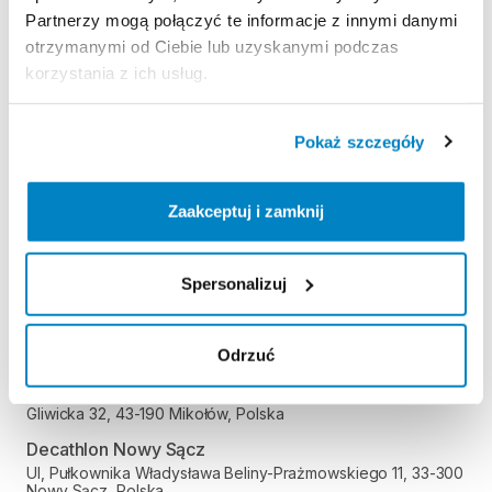
Partnerzy mogą połączyć te informacje z innymi danymi
Decathlon Kielce
otrzymanymi od Ciebie lub uzyskanymi podczas
Radomska 24, 25-451 Kielce, Polska
korzystania z ich usług.
Decathlon Kraków Bronowice
Stawowa 61, 31-346 Kraków, Polska
Pokaż szczegóły
Decathlon Kraków Zakopianka
Zakopiańska 62A, 30-418 Kraków, Polska
Decathlon Legnica
Zaakceptuj i zamknij
Objazdowa 9, 59-220 Legnica, Polska
Decathlon Lublin Węglin
Spersonalizuj
Gęsia 1, 20-719 Lublin, Polska
Decathlon Lublin Czechów
Aleja Spółdzielczości Pracy 26, 20-147 Lublin, Polska
Odrzuć
Decathlon Mikołów
Gliwicka 32, 43-190 Mikołów, Polska
Decathlon Nowy Sącz
Ul, Pułkownika Władysława Beliny-Prażmowskiego 11, 33-300
Nowy Sącz, Polska