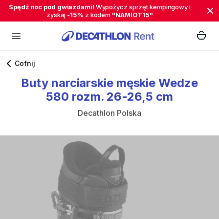
Spędź noc pod gwiazdami!
Wypożycz sprzęt kempingowy i
zyskaj
-15%
z kodem
"NAMIOT15"
Cofnij
Buty
narciarskie
męskie
Wedze
580
rozm.
26-26
​,​
5
cm
Decathlon Polska