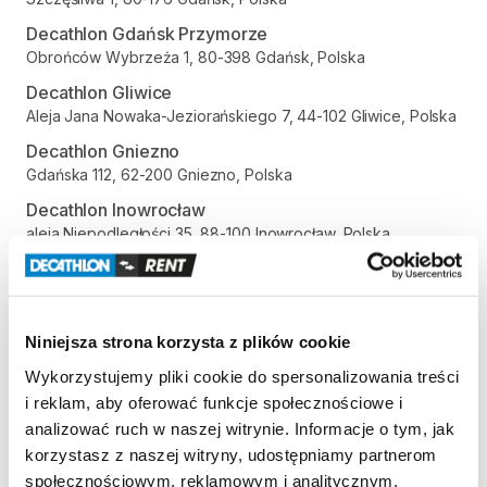
Decathlon Gdańsk Przymorze
Obrońców Wybrzeża 1, 80-398 Gdańsk, Polska
Decathlon Gliwice
Aleja Jana Nowaka-Jeziorańskiego 7, 44-102 Gliwice, Polska
Decathlon Gniezno
Gdańska 112, 62-200 Gniezno, Polska
Decathlon Inowrocław
aleja Niepodległości 35, 88-100 Inowrocław, Polska
Decathlon Jelenia Góra
Aleja Jana Pawła II 17, 58-500 Jelenia Góra, Polska
Decathlon Kalisz
Niniejsza strona korzysta z plików cookie
Poznańska 80-86, 62-800 Kalisz, Polska
Wykorzystujemy pliki cookie do spersonalizowania treści
Decathlon Katowice Trzy Stawy
i reklam, aby oferować funkcje społecznościowe i
Alpejska 5, 40-507 Katowice, Polska
analizować ruch w naszej witrynie. Informacje o tym, jak
Decathlon Katowice
korzystasz z naszej witryny, udostępniamy partnerom
Trasa Nikodema i Józefa Renców 30, 40-878 Katowice,
społecznościowym, reklamowym i analitycznym.
Polska