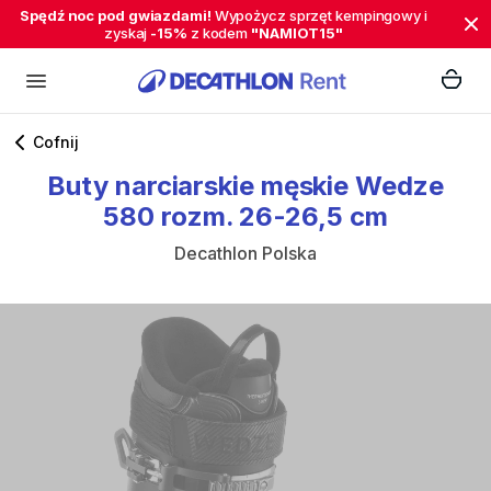
Spędź noc pod gwiazdami!
Wypożycz sprzęt kempingowy i
zyskaj
-15%
z kodem
"NAMIOT15"
Cofnij
Buty
narciarskie
męskie
Wedze
580
rozm.
26-26
​,​
5
cm
Decathlon Polska