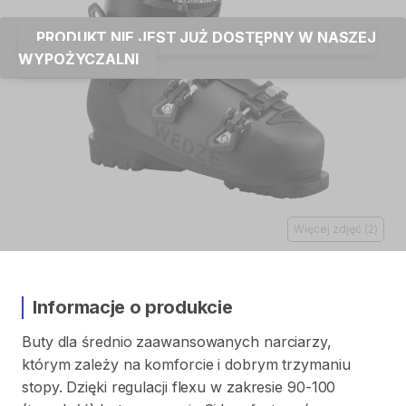
PRODUKT NIE JEST JUŻ DOSTĘPNY W NASZEJ
WYPOŻYCZALNI
Więcej zdjęć
(
2
)
Informacje o produkcie
Buty
dla
średnio
zaawansowanych
narciarzy
​,​
którym
zależy
na
komforcie
i
dobrym
trzymaniu
stopy.
Dzięki
regulacji
flexu
w
zakresie
90-100