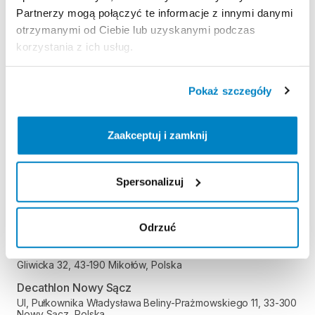
Partnerzy mogą połączyć te informacje z innymi danymi
Decathlon Kielce
otrzymanymi od Ciebie lub uzyskanymi podczas
Radomska 24, 25-451 Kielce, Polska
korzystania z ich usług.
Decathlon Kraków Bronowice
Stawowa 61, 31-346 Kraków, Polska
Pokaż szczegóły
Decathlon Kraków Zakopianka
Zakopiańska 62A, 30-418 Kraków, Polska
Decathlon Legnica
Zaakceptuj i zamknij
Objazdowa 9, 59-220 Legnica, Polska
Decathlon Lublin Węglin
Spersonalizuj
Gęsia 1, 20-719 Lublin, Polska
Decathlon Lublin Czechów
Aleja Spółdzielczości Pracy 26, 20-147 Lublin, Polska
Odrzuć
Decathlon Mikołów
Gliwicka 32, 43-190 Mikołów, Polska
Decathlon Nowy Sącz
Ul, Pułkownika Władysława Beliny-Prażmowskiego 11, 33-300
Nowy Sącz, Polska