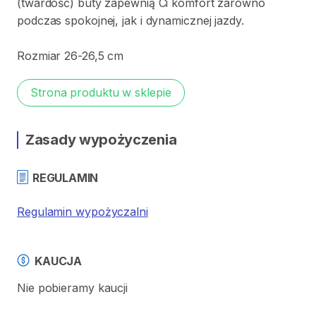
(twardość)
buty
zapewnią
Ci
komfort
zarówno
podczas
spokojnej
​,​
jak
i
dynamicznej
jazdy.
Rozmiar
26-26
​,​
5
cm
Strona produktu w sklepie
Zasady wypożyczenia
REGULAMIN
Regulamin wypożyczalni
KAUCJA
Nie pobieramy kaucji