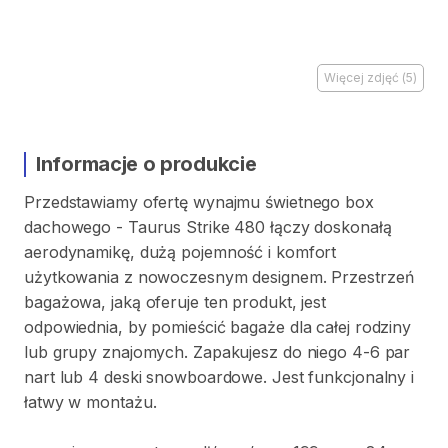
Więcej zdjęć
(
5
)
Informacje o produkcie
Przedstawiamy
ofertę
wynajmu
świetnego
box
dachowego
-
Taurus
Strike
480
łączy
doskonałą
aerodynamikę
​,​
dużą
pojemność
i
komfort
użytkowania
z
nowoczesnym
designem.
Przestrzeń
bagażowa
​,​
jaką
oferuje
ten
produkt
​,​
jest
odpowiednia
​,​
by
pomieścić
bagaże
dla
całej
rodziny
lub
grupy
znajomych.
Zapakujesz
do
niego
4-6
par
nart
lub
4
deski
snowboardowe.
Jest
funkcjonalny
i
łatwy
w
montażu.