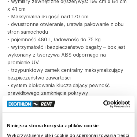
-
wymiary
zewnętrzne
dł
​/​
szer
​/​
wys:
199
cm
x
84
cm
x
41
cm
-
Maksymalna
długość
nart
170
cm
-
dwustronne
otwieranie
​,​
ułatwia
pakowanie
z
obu
stron
samochodu
-
pojemność
480
L
​,​
ładowność
do
75
kg
-
wytrzymałość
i
bezpieczeństwo
bagaży
–
box
jest
wykonany
z
tworzywa
ABS
odpornego
na
promienie
UV.
-
trzypunktowy
zamek
centralny
maksymalizujący
bezpieczeństwo
zawartości
-
system
blokowania
klucza
dający
pewność
prawidłowego
zamknięcia
pokrywy
-
montaż
na
belkach
stalowych
i
aluminiowych
do
szerokości
9cm
-
innowacyjny
system
mocowania
Jaw
System
to
szybki
i
bezproblemowy
montaż
(rozstaw
belek
Niniejsza strona korzysta z plików cookie
max.
92
cm)
Wykorzystujemy pliki cookie do spersonalizowania treści