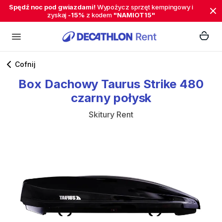
Spędź noc pod gwiazdami!
Wypożycz sprzęt kempingowy i
zyskaj
-15%
z kodem
"NAMIOT15"
Cofnij
Box
Dachowy
Taurus
Strike
480
czarny
połysk
Skitury Rent