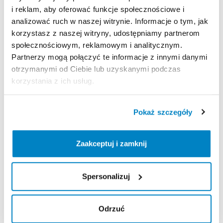
-
taśmy
do
mocowania
bagażu
zwiększające
i reklam, aby oferować funkcje społecznościowe i
bezpieczeństwo
Twoich
akcesoriów
analizować ruch w naszej witrynie. Informacje o tym, jak
-
certyfikat
TUV
​,​
City
Crash
Test
korzystasz z naszej witryny, udostępniamy partnerom
społecznościowym, reklamowym i analitycznym.
Zasady wypożyczenia
Partnerzy mogą połączyć te informacje z innymi danymi
otrzymanymi od Ciebie lub uzyskanymi podczas
korzystania z ich usług.
REGULAMIN
Ten sprzęt sportowy wypożyczany jest przez
Pokaż szczegóły
wypożyczalnię partnerską. Zapoznaj się z jej
regulaminem wypożyczeń.
Zaakceptuj i zamknij
Regulamin wypożyczalni
Spersonalizuj
KAUCJA
Brak kaucji - prosimy o zabranie dowodu tożsamości
Odrzuć
niezbędnego do spisania umowy wypożyczenia.