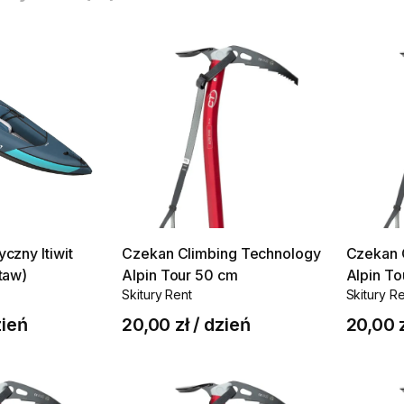
yczny
Itiwit
Czekan
Climbing
Technology
Czekan
taw)
Alpin
Tour
50
cm
Alpin
To
Skitury Rent
Skitury R
ień
20,00 zł
/
dzień
20,00 