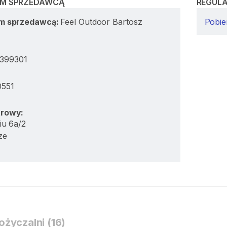
IM SPRZEDAWCĄ
REGUL
im sprzedawcą:
Feel Outdoor Bartosz
Pobie
399301
0551
trowy:
iu 6a/2
ze
życzalni (16)