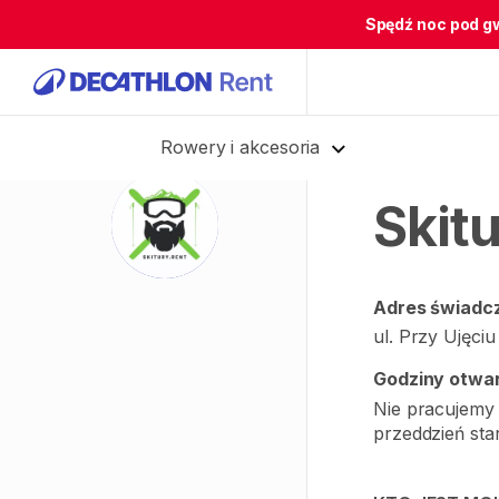
Spędź noc pod g
Rowery i akcesoria
Skit
Adres świadcz
ul. Przy Ujęci
Godziny otwar
Nie pracujemy 
przeddzień sta