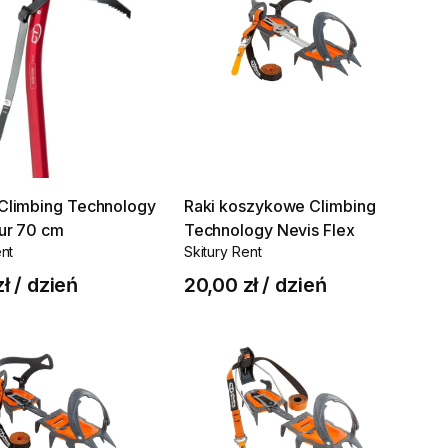
Climbing
Technology
Raki
koszykowe
Climbing
ur
70
cm
Technology
Nevis
Flex
ent
Skitury Rent
zł
/
dzień
20,00 zł
/
dzień