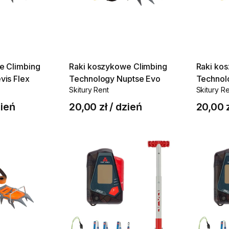
e
Climbing
Raki
koszykowe
Climbing
Raki
kos
vis
Flex
Technology
Nuptse
Evo
Technol
Skitury Rent
Skitury R
ień
20,00 zł
/
dzień
20,00 