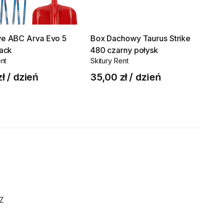
we
ABC
Arva
Evo
5
Box
Dachowy
Taurus
Strike
ack
480
czarny
połysk
ent
Skitury Rent
zł
/
dzień
35,00 zł
/
dzień
 Z