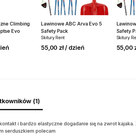
czne
Climbing
Lawinowe
ABC
Arva
Evo
5
Lawino
ptse
Evo
Safety
Pack
Safety
P
Skitury Rent
Skitury R
ień
55,00 zł
/
dzień
55,00 
tkowników (1)
kontakt i bardzo elastyczne dogadanie się na zwrot kajaka.
ym serduszkiem polecam