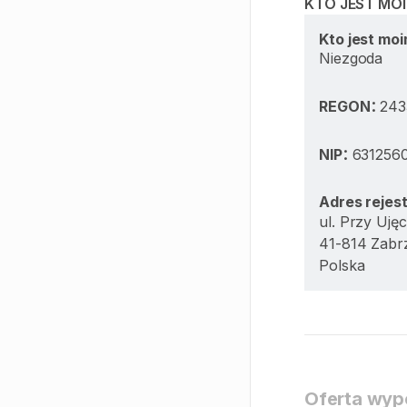
KTO JEST MO
Kto jest mo
Niezgoda
:
REGON
243
:
NIP
631256
Adres rejes
ul. Przy Ujęc
41-814 Zabr
Polska
Oferta wypo