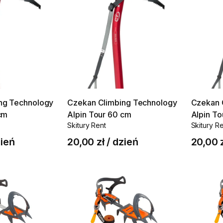
ng
Technology
Czekan
Climbing
Technology
Czekan
cm
Alpin
Tour
60
cm
Alpin
To
Skitury Rent
Skitury R
ień
20,00 zł
/
dzień
20,00 