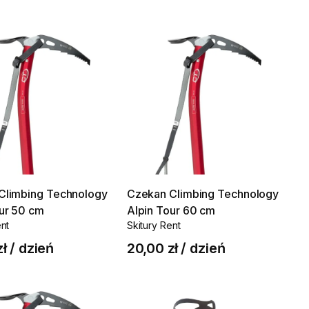
Climbing
Technology
Czekan
Climbing
Technology
ur
50
cm
Alpin
Tour
60
cm
ent
Skitury Rent
zł
/
dzień
20,00 zł
/
dzień