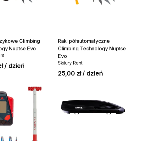
zykowe
Climbing
Raki
półautomatyczne
ogy
Nuptse
Evo
Climbing
Technology
Nuptse
ent
Evo
Skitury Rent
zł
/
dzień
25,00 zł
/
dzień