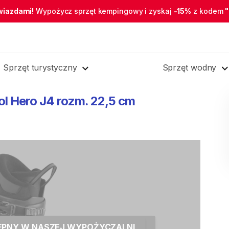
wiazdami!
Wypożycz sprzęt kempingowy i zyskaj
-15%
z kodem
Sprzęt turystyczny
Sprzęt wodny
ol
Hero
J4
rozm.
22
​,​
5
cm
TĘPNY W NASZEJ WYPOŻYCZALNI