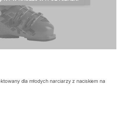
ektowany
dla
młodych
narciarzy
z
naciskiem
na