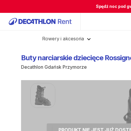
Spędź noc pod g
Cofnij
Rowery i akcesoria
Buty
narciarskie
dziecięce
Rossign
Decathlon Gdańsk Przymorze
PRODUKT NIE JEST JUŻ DOS