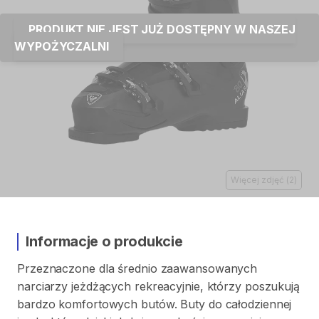
PRODUKT NIE JEST JUŻ DOSTĘPNY W NASZEJ
WYPOŻYCZALNI
Więcej zdjęć
(
2
)
Informacje o produkcie
Przeznaczone
dla
średnio
zaawansowanych
narciarzy
jeżdżących
rekreacyjnie
​,​
którzy
poszukują
bardzo
komfortowych
butów.
Buty
do
całodziennej