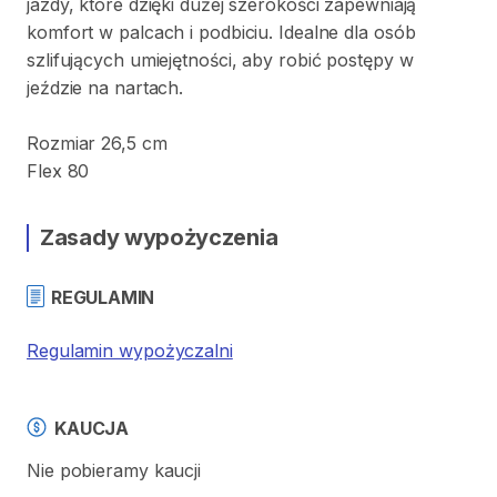
jazdy
​,​
które
dzięki
dużej
szerokości
zapewniają
komfort
w
palcach
i
podbiciu.
Idealne
dla
osób
szlifujących
umiejętności
​,​
aby
robić
postępy
w
jeździe
na
nartach.
Rozmiar
26
​,​
5
cm
Flex
80
Zasady wypożyczenia
REGULAMIN
Regulamin wypożyczalni
KAUCJA
Nie pobieramy kaucji