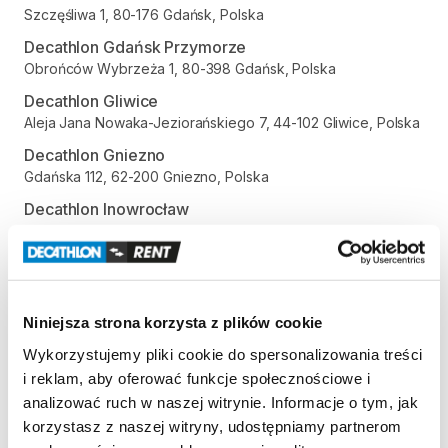
Szczęśliwa 1, 80-176 Gdańsk, Polska
Decathlon Gdańsk Przymorze
Obrońców Wybrzeża 1, 80-398 Gdańsk, Polska
Decathlon Gliwice
Aleja Jana Nowaka-Jeziorańskiego 7, 44-102 Gliwice, Polska
Decathlon Gniezno
Gdańska 112, 62-200 Gniezno, Polska
Decathlon Inowrocław
aleja Niepodległości 35, 88-100 Inowrocław, Polska
Decathlon Jelenia Góra
Aleja Jana Pawła II 17, 58-500 Jelenia Góra, Polska
Decathlon Kalisz
Niniejsza strona korzysta z plików cookie
Poznańska 80-86, 62-800 Kalisz, Polska
Wykorzystujemy pliki cookie do spersonalizowania treści
Decathlon Katowice Trzy Stawy
i reklam, aby oferować funkcje społecznościowe i
Alpejska 5, 40-507 Katowice, Polska
analizować ruch w naszej witrynie. Informacje o tym, jak
Decathlon Katowice
korzystasz z naszej witryny, udostępniamy partnerom
Trasa Nikodema i Józefa Renców 30, 40-878 Katowice,