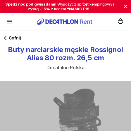
Spędź noc pod gwiazdami!
Wypożycz sprzęt kempingowy i
zyskaj
-15%
z kodem
"NAMIOT15"
Cofnij
Buty
narciarskie
męskie
Rossignol
Alias
80
rozm.
26
​,​
5
cm
Decathlon Polska