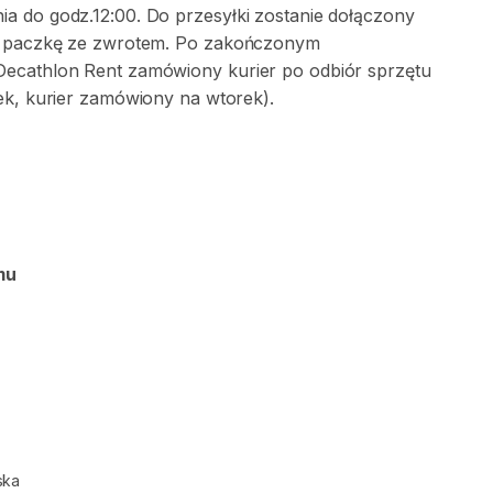
a do godz.12:00. Do przesyłki zostanie dołączony
na paczkę ze zwrotem. Po zakończonym
Decathlon Rent zamówiony kurier po odbiór sprzętu
ek, kurier zamówiony na wtorek).
mu
ska