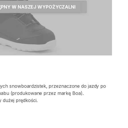
TĘPNY W NASZEJ WYPOŻYCZALNI
ych
snowboardzistek
​,​
przeznaczone
do
jazdy
po
habu
(produkowane
przez
markę
Boa).
y
dużej
prędkości.