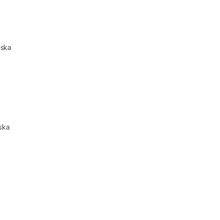
lska
ska