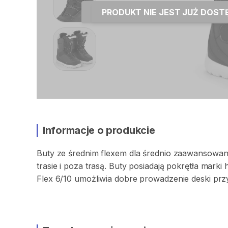
PRODUKT NIE JEST JUŻ DOS
Informacje o produkcie
Buty
ze
średnim
flexem
dla
średnio
zaawansowan
trasie
i
poza
trasą.
Buty
posiadają
pokrętła
marki
Flex
6
​/​
10
umożliwia
dobre
prowadzenie
deski
prz