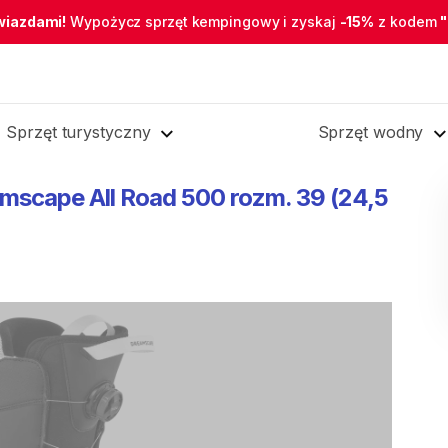
wiazdami!
Wypożycz sprzęt kempingowy i zyskaj
-15%
z kodem
Sprzęt turystyczny
Sprzęt wodny
amscape
All
Road
500
rozm.
39
(24
​,​
5