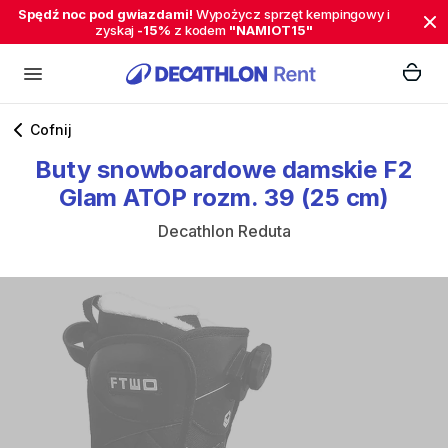
Spędź noc pod gwiazdami!
Wypożycz sprzęt kempingowy i
zyskaj
-15%
z kodem
"NAMIOT15"
Cofnij
Buty
snowboardowe
damskie
F2
Glam
ATOP
rozm.
39
(25
cm)
Decathlon Reduta