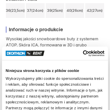
36(23,5cm)
37(24cm)
39(25cm)
40(26cm)
42(27cm)
Informacje o produkcie
Wysokiej
jakości
snowboardowe
buty
z
systemem
ATOP.
Skóra
ICA​​
​,​
formowana
w
3D
i
grubo
wyściełana
polarowa
podszewka
oraz
bardzo
lekka
amortyzująca
podeszwa.
Niniejsza strona korzysta z plików cookie
Zasady wypożyczenia
Wykorzystujemy pliki cookie do spersonalizowania treści
i reklam, aby oferować funkcje społecznościowe i
analizować ruch w naszej witrynie. Informacje o tym, jak
REGULAMIN
korzystasz z naszej witryny, udostępniamy partnerom
społecznościowym, reklamowym i analitycznym.
Regulamin wypożyczalni
Partnerzy mogą połączyć te informacje z innymi danymi