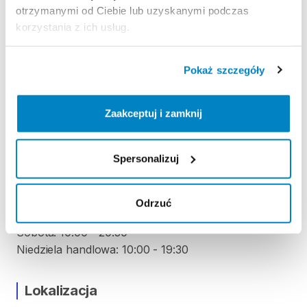
otrzymanymi od Ciebie lub uzyskanymi podczas
korzystania z ich usług.
KAUCJA
Nie pobieramy kaucji za wypożyczenie tego
Pokaż szczegóły
produktu
Zaakceptuj i zamknij
ODBIÓR I ZWROT SPRZĘTU
Poniedziałek: 10:00 - 20:30
Spersonalizuj
Wtorek: 10:00 - 20:30
Środa: 10:00 - 20:30
Czwartek: 10:00 - 20:30
Odrzuć
Piątek: 10:00 - 20:30
Sobota: 10:00 - 20:30
Lokalizacja