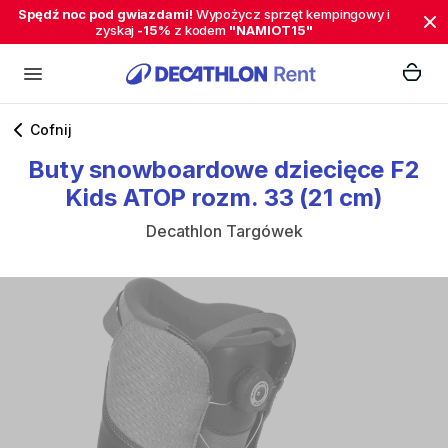
Spędź noc pod gwiazdami!
Wypożycz sprzęt kempingowy i
zyskaj
-15%
z kodem
"NAMIOT15"
Cofnij
Buty
snowboardowe
dziecięce
F2
Kids
ATOP
rozm.
33
(21
cm)
Decathlon Targówek