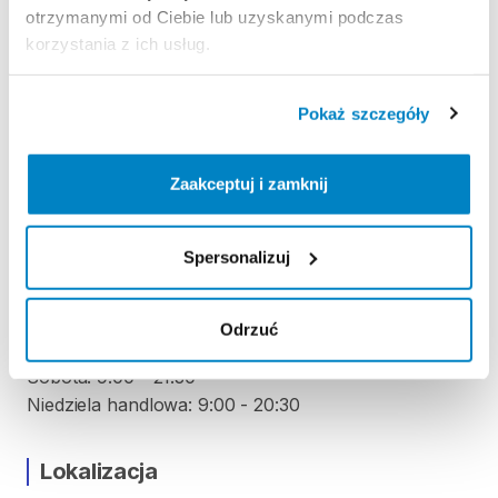
otrzymanymi od Ciebie lub uzyskanymi podczas
korzystania z ich usług.
KAUCJA
Nie pobieramy kaucji za wypożyczenie tego
Pokaż szczegóły
produktu.
Zaakceptuj i zamknij
ODBIÓR I ZWROT SPRZĘTU
Poniedziałek: 9:00 - 21:30
Spersonalizuj
Wtorek: 9:00 - 21:30
Środa: 9:00 - 21:30
Czwartek: 9:00 - 21:30
Odrzuć
Piątek: 9:00 - 21:30
Sobota: 9:00 - 21:30
Niedziela handlowa: 9:00 - 20:30
Lokalizacja