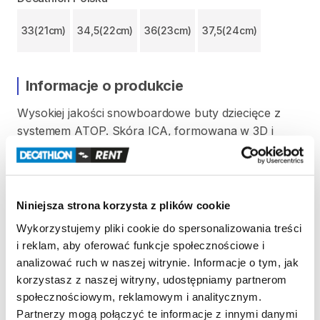
33(21cm)
34,5(22cm)
36(23cm)
37,5(24cm)
Informacje o produkcie
Wysokiej
jakości
snowboardowe
buty
dziecięce
z
systemem
ATOP.
Skóra
ICA​​
​,​
formowana
w
3D
i
grubo
wyściełana
polarowa
podszewka
i
bardzo
lekka
amortyzująca
podeszwa.
Niniejsza strona korzysta z plików cookie
Zasady wypożyczenia
Wykorzystujemy pliki cookie do spersonalizowania treści
i reklam, aby oferować funkcje społecznościowe i
analizować ruch w naszej witrynie. Informacje o tym, jak
REGULAMIN
korzystasz z naszej witryny, udostępniamy partnerom
społecznościowym, reklamowym i analitycznym.
Regulamin wypożyczalni
Partnerzy mogą połączyć te informacje z innymi danymi