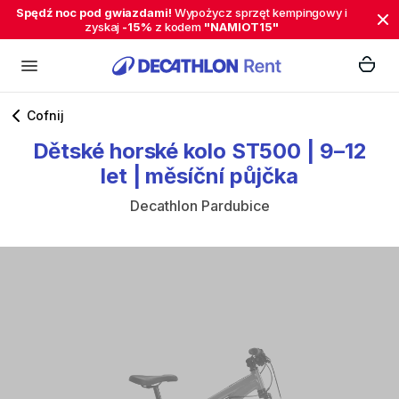
Spędź noc pod gwiazdami!
Wypożycz sprzęt kempingowy i
zyskaj
-15%
z kodem
"NAMIOT15"
Cofnij
Dětské
horské
kolo
ST500
|
9–12
let
|
měsíční
půjčka
Decathlon Pardubice