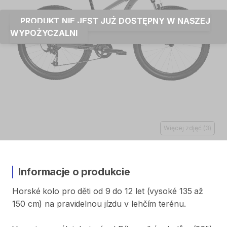
PRODUKT NIE JEST JUŻ DOSTĘPNY W NASZEJ
WYPOŻYCZALNI
Więcej zdjęć
(
3
)
Informacje o produkcie
Horské
kolo
pro
děti
od
9
do
12
let
(vysoké
135
až
150
cm)
na
pravidelnou
jízdu
v
lehčím
terénu.