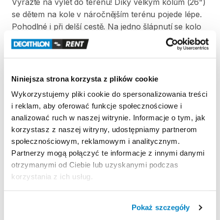
Vyrazte
na
výlet
do
terénu!
Díky
velkým
kolům
(26")
se
dětem
na
kole
v
náročnějším
terénu
pojede
lépe.
Pohodlné
i
při
delší
cestě.
Na
jedno
šlápnutí
se
kolo
posune
o
větší
vzdálenost.
V
ceně
vypůjčky
kola
je
zahrnuta
dětská
helma.
Minimální
doba
půjčky
je
30
dní.
Niniejsza strona korzysta z plików cookie
Wykorzystujemy pliki cookie do spersonalizowania treści
Strona produktu w sklepie
i reklam, aby oferować funkcje społecznościowe i
analizować ruch w naszej witrynie. Informacje o tym, jak
korzystasz z naszej witryny, udostępniamy partnerom
Zasady wypożyczenia
społecznościowym, reklamowym i analitycznym.
Partnerzy mogą połączyć te informacje z innymi danymi
REGULAMIN
otrzymanymi od Ciebie lub uzyskanymi podczas
korzystania z ich usług.
Regulamin wypożyczalni
Pokaż szczegóły
KAUCJA