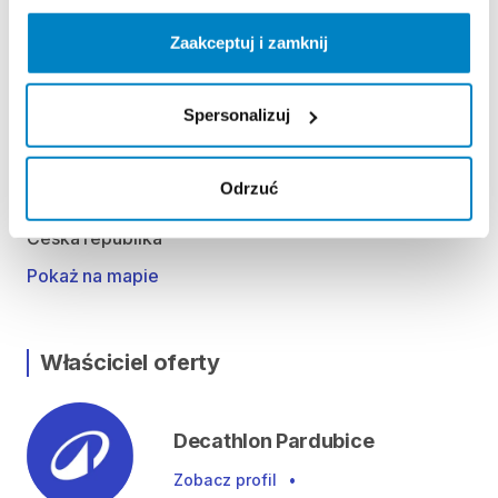
Pro vypůjčení produktu není vyžadována vratná či
Zaakceptuj i zamknij
jiná záloha. Za vypůjčení zaplatíte předem online
platební kartou.
Spersonalizuj
Lokalizacja
Odrzuć
Poděbradská 588, 530 09 Pardubice II-Polabiny,
Česká republika
Pokaż na mapie
Właściciel oferty
Decathlon Pardubice
Zobacz profil
•