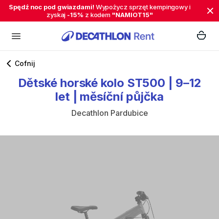
Spędź noc pod gwiazdami!
Wypożycz sprzęt kempingowy i
zyskaj
-15%
z kodem
"NAMIOT15"
Cofnij
Dětské
horské
kolo
ST500
|
9–12
let
|
měsíční
půjčka
Decathlon Pardubice