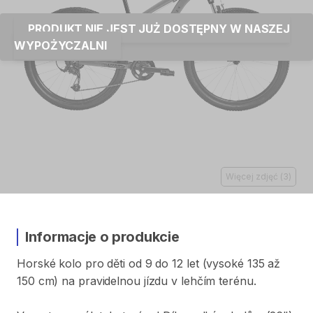
PRODUKT NIE JEST JUŻ DOSTĘPNY W NASZEJ
WYPOŻYCZALNI
Więcej zdjęć
(
3
)
Informacje o produkcie
Horské
kolo
pro
děti
od
9
do
12
let
(vysoké
135
až
150
cm)
na
pravidelnou
jízdu
v
lehčím
terénu.