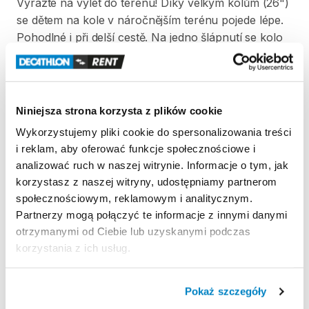
Vyrazte
na
výlet
do
terénu!
Díky
velkým
kolům
(26")
se
dětem
na
kole
v
náročnějším
terénu
pojede
lépe.
Pohodlné
i
při
delší
cestě.
Na
jedno
šlápnutí
se
kolo
posune
o
větší
vzdálenost.
V
ceně
vypůjčky
kola
je
zahrnuta
dětská
helma.
Minimální
doba
půjčky
je
30
dní.
Niniejsza strona korzysta z plików cookie
Wykorzystujemy pliki cookie do spersonalizowania treści
Strona produktu w sklepie
i reklam, aby oferować funkcje społecznościowe i
analizować ruch w naszej witrynie. Informacje o tym, jak
korzystasz z naszej witryny, udostępniamy partnerom
Zasady wypożyczenia
społecznościowym, reklamowym i analitycznym.
Partnerzy mogą połączyć te informacje z innymi danymi
REGULAMIN
otrzymanymi od Ciebie lub uzyskanymi podczas
korzystania z ich usług.
Regulamin wypożyczalni
Pokaż szczegóły
KAUCJA