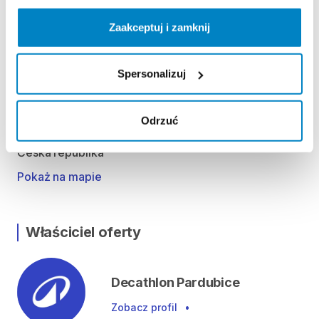
Pro vypůjčení produktu není vyžadována vratná či
Zaakceptuj i zamknij
jiná záloha. Za vypůjčení zaplatíte předem online
platební kartou.
Spersonalizuj
Lokalizacja
Odrzuć
Poděbradská 588, 530 09 Pardubice II-Polabiny,
Česká republika
Pokaż na mapie
Właściciel oferty
Decathlon Pardubice
Zobacz profil
•