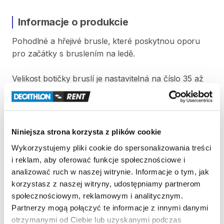
Informacje o produkcie
Pohodlné
a
hřejivé
brusle​​​​​​​​​​​
​,​
které
poskytnou
oporu
pro
začátky
s
bruslením
na
ledě.
Velikost
botičky
bruslí
je
nastavitelná
na
číslo
35
až
38.
Před
každým
použitím
jsou
boty
vysušeny
a
vydezinfikovány.
Strona produktu w sklepie
Niniejsza strona korzysta z plików cookie
Wykorzystujemy pliki cookie do spersonalizowania treści
i reklam, aby oferować funkcje społecznościowe i
Zasady wypożyczenia
analizować ruch w naszej witrynie. Informacje o tym, jak
korzystasz z naszej witryny, udostępniamy partnerom
REGULAMIN
społecznościowym, reklamowym i analitycznym.
Partnerzy mogą połączyć te informacje z innymi danymi
Regulamin wypożyczalni
otrzymanymi od Ciebie lub uzyskanymi podczas