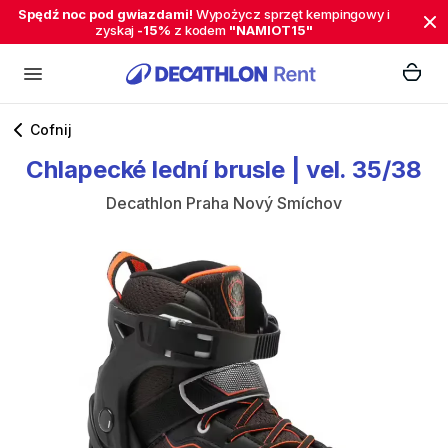
Spędź noc pod gwiazdami!
Wypożycz sprzęt kempingowy i
zyskaj
-15%
z kodem
"NAMIOT15"
Cofnij
Chlapecké
lední
brusle
|
vel.
35​​​​​​​​​​​
​/​
​​​​​​​​​​​38
Decathlon Praha Nový Smíchov