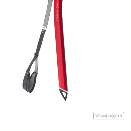
Więcej zdjęć
(
1
)