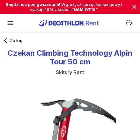
Spędź noc pod gwiazdami!
Wypożycz sprzęt kempingowy i
zyskaj
-15%
z kodem
"NAMIOT15"
Cofnij
Czekan
Climbing
Technology
Alpin
Tour
50
cm
Skitury Rent