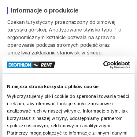
Informacje o produkcie
Czekan
turystyczny
przeznaczony
do
zimowej
turystyki
górskiej.
Anodyzowane
stylisko
typu
T
o
ergonomicznym
kształcie
pozwala
na
sprawne
operowanie
podczas
stromych
podejść
oraz
umożliwia
zakładanie
stanowisk
w
śniegu.
Zakończony
ostrym
grotem
​,​
głowica
składająca
się
z
łopatki
służącej
do
wykopywania
stopni
oraz
ostrza
z
ząbkami
wykonane
z
hartowanej
stali.
Niniejsza strona korzysta z plików cookie
Zasady wypożyczenia
Wykorzystujemy pliki cookie do spersonalizowania treści
i reklam, aby oferować funkcje społecznościowe i
REGULAMIN
analizować ruch w naszej witrynie. Informacje o tym, jak
korzystasz z naszej witryny, udostępniamy partnerom
Ten sprzęt sportowy wypożyczany jest przez
społecznościowym, reklamowym i analitycznym.
wypożyczalnię partnerską. Zapoznaj się z jej
Partnerzy mogą połączyć te informacje z innymi danymi