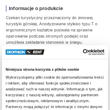
Informacje o produkcie
Czekan
turystyczny
przeznaczony
do
zimowej
turystyki
górskiej.
Anodyzowane
stylisko
typu
T
o
ergonomicznym
kształcie
pozwala
na
sprawne
operowanie
podczas
stromych
podejść
oraz
umożliwia
zakładanie
stanowisk
w
śniegu.
Zakończony
ostrym
grotem
​,​
głowica
składająca
się
z
łopatki
służącej
do
wykopywania
stopni
oraz
ostrza
z
ząbkami
wykonane
z
hartowanej
stali.
Niniejsza strona korzysta z plików cookie
Zasady wypożyczenia
Wykorzystujemy pliki cookie do spersonalizowania treści
i reklam, aby oferować funkcje społecznościowe i
REGULAMIN
analizować ruch w naszej witrynie. Informacje o tym, jak
korzystasz z naszej witryny, udostępniamy partnerom
Ten sprzęt sportowy wypożyczany jest przez
społecznościowym, reklamowym i analitycznym.
wypożyczalnię partnerską. Zapoznaj się z jej
Partnerzy mogą połączyć te informacje z innymi danymi