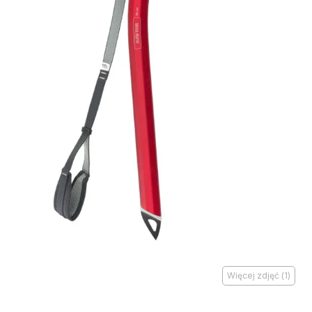
Więcej zdjęć
(
1
)