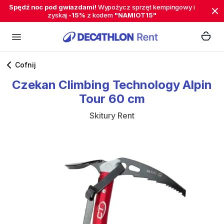
Spędź noc pod gwiazdami!
Wypożycz sprzęt kempingowy i
zyskaj
-15%
z kodem
"NAMIOT15"
Cofnij
Czekan
Climbing
Technology
Alpin
Tour
60
cm
Skitury Rent