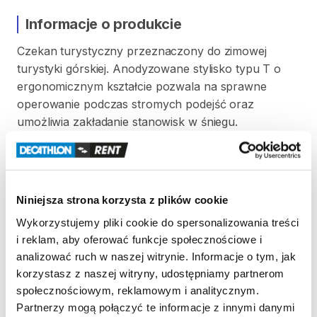
Informacje o produkcie
Czekan
turystyczny
przeznaczony
do
zimowej
turystyki
górskiej.
Anodyzowane
stylisko
typu
T
o
ergonomicznym
kształcie
pozwala
na
sprawne
operowanie
podczas
stromych
podejść
oraz
umożliwia
zakładanie
stanowisk
w
śniegu.
Zakończony
ostrym
grotem
​,​
głowica
składająca
się
z
łopatki
służącej
do
wykopywania
stopni
oraz
ostrza
z
ząbkami
wykonane
z
hartowanej
stali.
Niniejsza strona korzysta z plików cookie
Zasady wypożyczenia
Wykorzystujemy pliki cookie do spersonalizowania treści
i reklam, aby oferować funkcje społecznościowe i
REGULAMIN
analizować ruch w naszej witrynie. Informacje o tym, jak
korzystasz z naszej witryny, udostępniamy partnerom
Ten sprzęt sportowy wypożyczany jest przez
społecznościowym, reklamowym i analitycznym.
wypożyczalnię partnerską. Zapoznaj się z jej
Partnerzy mogą połączyć te informacje z innymi danymi