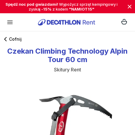
Spędź noc pod gwiazdami!
Wypożycz sprzęt kempingowy i
zyskaj
-15%
z kodem
"NAMIOT15"
Cofnij
Czekan
Climbing
Technology
Alpin
Tour
60
cm
Skitury Rent