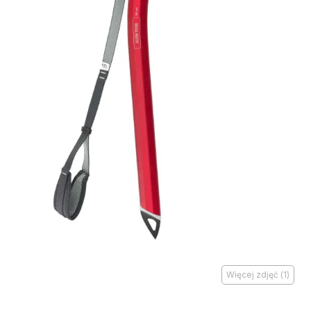
Więcej zdjęć
(
1
)