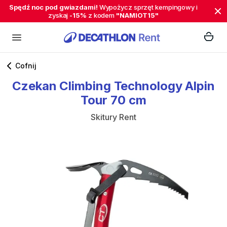
Spędź noc pod gwiazdami!
Wypożycz sprzęt kempingowy i
zyskaj
-15%
z kodem
"NAMIOT15"
Cofnij
Czekan
Climbing
Technology
Alpin
Tour
70
cm
Skitury Rent