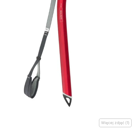
Więcej zdjęć
(
1
)