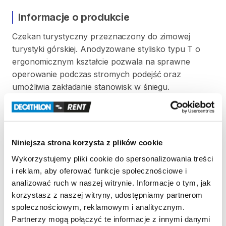
Informacje o produkcie
Czekan
turystyczny
przeznaczony
do
zimowej
turystyki
górskiej.
Anodyzowane
stylisko
typu
T
o
ergonomicznym
kształcie
pozwala
na
sprawne
operowanie
podczas
stromych
podejść
oraz
umożliwia
zakładanie
stanowisk
w
śniegu.
Zakończony
ostrym
grotem
​,​
głowica
składająca
się
z
łopatki
służącej
do
wykopywania
stopni
oraz
ostrza
z
ząbkami
wykonane
z
hartowanej
stali.
Niniejsza strona korzysta z plików cookie
Zasady wypożyczenia
Wykorzystujemy pliki cookie do spersonalizowania treści
i reklam, aby oferować funkcje społecznościowe i
REGULAMIN
analizować ruch w naszej witrynie. Informacje o tym, jak
korzystasz z naszej witryny, udostępniamy partnerom
Ten sprzęt sportowy wypożyczany jest przez
społecznościowym, reklamowym i analitycznym.
wypożyczalnię partnerską. Zapoznaj się z jej
Partnerzy mogą połączyć te informacje z innymi danymi